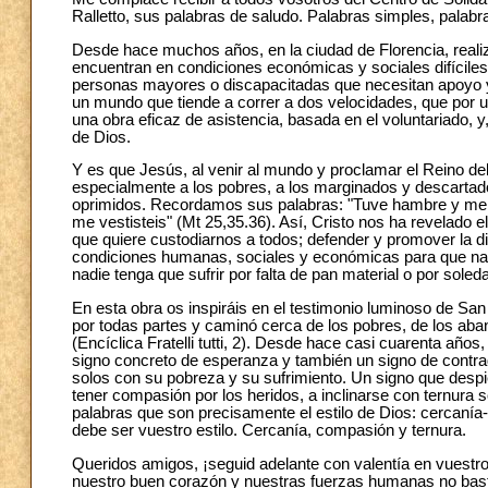
Ralletto, sus palabras de saludo. Palabras simples, palabr
Desde hace muchos años, en la ciudad de Florencia, realiz
encuentran en condiciones económicas y sociales difíciles: 
personas mayores o discapacitadas que necesitan apoyo y 
un mundo que tiende a correr a dos velocidades, que por u
una obra eficaz de asistencia, basada en el voluntariado, y,
de Dios.
Y es que Jesús, al venir al mundo y proclamar el Reino d
especialmente a los pobres, a los marginados y descartad
oprimidos. Recordamos sus palabras: "Tuve hambre y me di
me vestisteis" (Mt 25,35.36). Así, Cristo nos ha revelado 
que quiere custodiarnos a todos; defender y promover la di
condiciones humanas, sociales y económicas para que nad
nadie tenga que sufrir por falta de pan material o por soled
En esta obra os inspiráis en el testimonio luminoso de San
por todas partes y caminó cerca de los pobres, de los aba
(Encíclica Fratelli tutti, 2). Desde hace casi cuarenta años
signo concreto de esperanza y también un signo de contrad
solos con su pobreza y su sufrimiento. Un signo que despier
tener compasión por los heridos, a inclinarse con ternura s
palabras que son precisamente el estilo de Dios: cercanía-
debe ser vuestro estilo. Cercanía, compasión y ternura.
Queridos amigos, ¡seguid adelante con valentía en vuestro
nuestro buen corazón y nuestras fuerzas humanas no bast