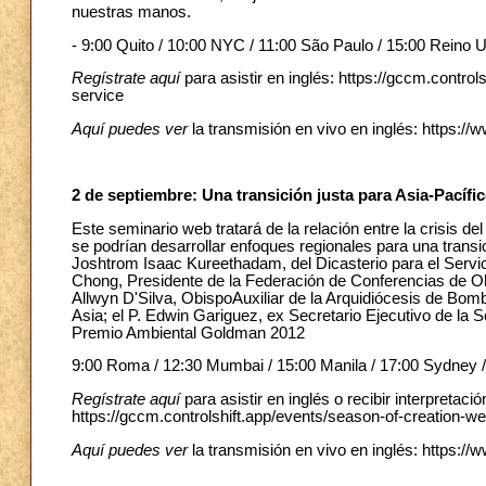
nuestras manos.
- 9:00 Quito / 10:00 NYC / 11:00 São Paulo / 15:00 Reino 
Regístrate aquí
para asistir en inglés: https://gccm.contro
service
Aquí puedes ver
la transmisión en vivo en inglés: http
2 de septiembre: Una transición justa para Asia-Pacífi
Este seminario web tratará de la relación entre la crisis d
se podrían desarrollar enfoques regionales para una transic
Joshtrom Isaac Kureethadam, del Dicasterio para el Servic
Chong, Presidente de la Federación de Conferencias de O
Allwyn D'Silva, ObispoAuxiliar de la Arquidiócesis de Bo
Asia; el P. Edwin Gariguez, ex Secretario Ejecutivo de la S
Premio Ambiental Goldman 2012
9:00 Roma / 12:30 Mumbai / 15:00 Manila / 17:00 Sydney / 
Regístrate aquí
para asistir en inglés o recibir interpretaci
https://gccm.controlshift.app/events/season-of-creation-we
Aquí puedes ver
la transmisión en vivo en inglés: http