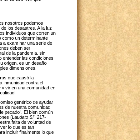
dos nosotros podemos
e los desastres. A la luz
los individuos que corren un
ólo como un determinante
ga a examinar una serie de
siones deben ser
ral de la pandemia, sin
o entender las condiciones
u origen, es un desafío
iples dimensiones.
rus que causó la
la inmunidad contra el
e vivir en una comunidad en
ealidad.
romiso genérico de ayudar
les de nuestra comunidad
 de pecado”. El bien común
ones (
Laudato Si'
, 217-
estra falta de voluntad de
ver lo que es tan
a incluir finalmente lo que