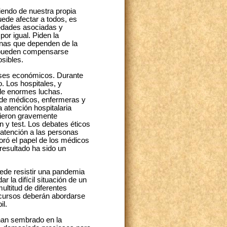
iendo de nuestra propia
uede afectar a todos, es
medades asociadas y
or igual. Piden la
onas que dependen de la
os pueden compensarse
sibles.
eses económicos. Durante
. Los hospitales, y
 de enormes luchas.
s de médicos, enfermeras y
 atención hospitalaria
 vieron gravemente
n y test. Los debates éticos
 atención a las personas
oró el papel de los médicos
resultado ha sido un
ede resistir una pandemia
 la difícil situación de un
ultitud de diferentes
recursos deberán abordarse
il.
 han sembrado en la