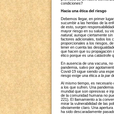
condiciones?
Hacia una ética del riesgo
Debemos llegar, en primer lugar,
sucumbir a las heridas de la en
de esto, surgen responsabilidade
mayor riesgo en su salud, su vi
natural
, aunque ciertamente sin
factores adicionales, todos los 
proporcionales a los riesgos, de
tener en cuenta las desigualdad
que hacen que su propagación se
ético porque es una catástrofe 
En ausencia de una vacuna, no 
pandemia, salvo por agotamiento
Covid-19 sigue siendo una espec
riesgo exige una ética
a la par
d
Al mismo tiempo, es necesario 
a los que sufren. Una pandemia
mundial que son opresivas e inj
de la comunidad humana no pued
221). El llamamiento a la
conve
mirar la vulnerabilidad de las p
obviamente claro. Una apertura d
ha sido descaradamente pasado p