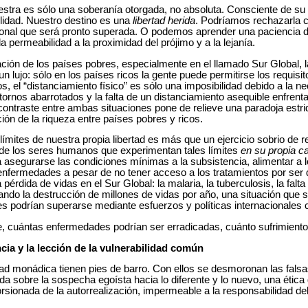
stra es sólo una soberanía otorgada, no absoluta. Consciente de su or
bilidad. Nuestro destino es una
libertad herida
. Podríamos rechazarla 
ional que será pronto superada. O podemos aprender una paciencia d
da permeabilidad a la proximidad del prójimo y a la lejanía.
ión de los países pobres, especialmente en el llamado Sur Global, la 
n lujo: sólo en los países ricos la gente puede permitirse los requisi
s, el “distanciamiento físico” es sólo una imposibilidad debido a la n
tornos abarrotados y la falta de un distanciamiento asequible enfrent
ontraste entre ambas situaciones pone de relieve una paradoja estride
ción de la riqueza entre países pobres y ricos.
 límites de nuestra propia libertad es más que un ejercicio sobrio de re
ad de los seres humanos que experimentan tales límites
en su propia c
ra asegurarse las condiciones mínimas a la subsistencia, alimentar a
 enfermedades a pesar de no tener acceso a los tratamientos por ser
rdida de vidas en el Sur Global: la malaria, la tuberculosis, la falta
ndo la destrucción de millones de vidas por año, una situación que
es podrían superarse mediante esfuerzos y políticas internacionale
, cuántas enfermedades podrían ser erradicadas, cuánto sufrimiento 
cia y la lección de la vulnerabilidad común
ad monádica tienen pies de barro. Con ellos se desmoronan las fals
uida sobre la sospecha egoísta hacia lo diferente y lo nuevo, una ética
orsionada de la autorrealización, impermeable a la responsabilidad d