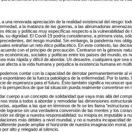
 a una renovada apreciación de la realidad existencial del
riesgo
: to
fermedad, a la matanza de las guerras, a las abrumadoras amenazas d
s éticas y políticas muy específicas respecto a la vulnerabilidad de 
da, su dignidad. El Covid-19 podría considerarse, a primera vista, s
 precedentes, del riesgo mundial. Sin embargo, la pandemia nos obli
cuales entrañan un reto
ético
polifacético. En este contexto, las deci
 acuerdo con el principio de precaución. Centrarse en la génesis natu
es económicas, sociales y políticas entre los países del mundo, es n
a más rápida y difícil de abordar. Un desastre, cualquiera que sea s
que afecta a la vida humana y perjudica la existencia humana en múlt
podemos contar con la capacidad de derrotar permanentemente al vi
 espontáneo de la fuerza patológica de la enfermedad. Por lo tanto, 
ie de esperanza para el futuro. Esto también significa reconocer qu
e la perspectiva de que tal situación pueda realmente convertirse en r
dar cuerpo a un concepto de solidaridad que vaya más allá del comp
 nos insta a todos a abordar y remodelar las dimensiones estructura
ustas, aquellas a las que en términos de fe se les llama “estructuras
e lograrse sin una verdadera conversión de las mentes y los coraz
rsión
se dirige a nuestra responsabilidad: su miopía es imputable a nu
oblaciones más débiles a nivel mundial, y no a nuestra incapacidad de 
iferente puede ampliar el horizonte de nuestra imaginación moral, par
or alto y relegado al silencio.