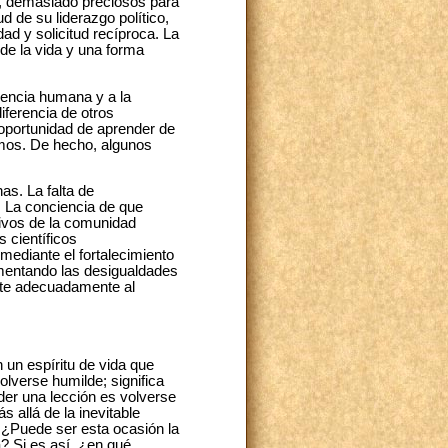
s, demasiado preciosos para
 de su liderazgo político,
dad y solicitud recíproca. La
de la vida y una forma
dencia humana y a la
iferencia de otros
 oportunidad de aprender de
nimos. De hecho, algunos
as. La falta de
 La conciencia de que
ivos de la comunidad
 científicos
mediante el fortalecimiento
umentando las desigualdades
ente adecuadamente al
n un espíritu de vida que
olverse humilde; significa
er una lección es volverse
 allá de la inevitable
. ¿Puede ser esta ocasión la
a? Si es así, ¿en qué