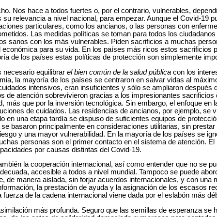
ho. Nos hace a todos fuertes o, por el contrario, vulnerables, depend
s su relevancia a nivel nacional, para empezar. Aunque el Covid-19 p
aciones particulares, como los ancianos, o las personas con enfer
etidos. Las medidas políticas se toman para todos los ciudadanos p
 los sanos con los más vulnerables. Piden sacrificios a muchas pers
dad económica para su vida. En los países más ricos estos sacrifici
ía de los países estas políticas de protección son simplemente impo
s necesario equilibrar
el bien común de la salud pública
con los inter
mia, la mayoría de los países se centraron en salvar vidas al máximo
cuidados intensivos, eran insuficientes y sólo se ampliaron después
s de atención sobrevivieron gracias a los impresionantes sacrificio
d, más que por la inversión tecnológica. Sin embargo, el enfoque en la
tituciones de cuidados. Las residencias de ancianos, por ejemplo, se
o en una etapa tardía se dispuso de suficientes equipos de protecció
se basaron principalmente en consideraciones utilitarias, sin prestar
sgo y una mayor vulnerabilidad. En la mayoría de los países se ign
chas personas son el primer contacto en el sistema de atención. El 
pacidades por causas distintas del Covid-19.
ambién la cooperación internacional, así como entender que no se pu
decuada, accesible a todos a nivel mundial. Tampoco se puede abordar
, de manera aislada, sin forjar acuerdos internacionales, y con una m
información, la prestación de ayuda y la asignación de los escasos 
 fuerza de la cadena internacional viene dada por el eslabón más déb
 asimilación más profunda. Seguro que las semillas de esperanza se