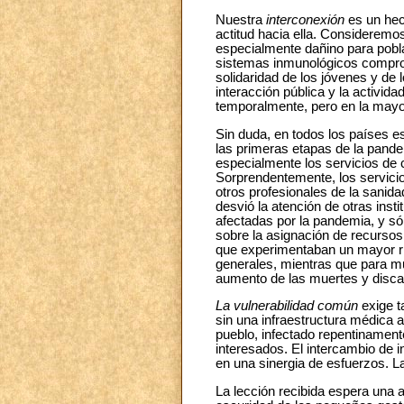
Nuestra
interconexión
es un hec
actitud hacia ella. Consideremo
especialmente dañino para pobl
sistemas inmunológicos comprom
solidaridad de los jóvenes y de
interacción pública y la activi
temporalmente, pero en la mayor
Sin duda, en todos los países e
las primeras etapas de la pande
especialmente los servicios de 
Sorprendentemente, los servicio
otros profesionales de la sanida
desvió la atención de otras ins
afectadas por la pandemia, y sól
sobre la asignación de recursos 
que experimentaban un mayor rie
generales, mientras que para mu
aumento de las muertes y disca
La vulnerabilidad común
exige t
sin una infraestructura médica a
pueblo, infectado repentinamente
interesados. El intercambio de 
en una sinergia de esfuerzos. La
La lección recibida espera una