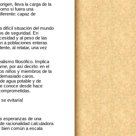
igen, lleva la carga de la
como si fuera una
iferente: capaz de
difícil situación del mundo
tos de seguridad. En
ecesidad y al peso de las
an a poblaciones enteras
nte, al relatar, una vez
alismo filosófico. Implica
arne
, por así decirlo: en el
 los niños y miembros de la
 demasiado caros.
 de agua potable y de
 se conoce desde hace
s comprometidas.
se evitaría!
as esperanzas de una
 de racionalidad calculadora
el bien común a escala