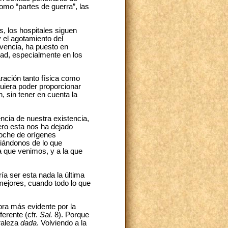
omo “partes de guerra”, las
s, los hospitales siguen
 el agotamiento del
ivencia, ha puesto en
dad, especialmente en los
ración tanto física como
quiera poder proporcionar
, sin tener en cuenta la
encia de nuestra existencia,
ero esta nos ha dejado
noche de orígenes
piándonos de lo que
 que venimos, y a la que
a ser esta nada la última
mejores, cuando todo lo que
ora más evidente por la
ferente (cfr.
Sal.
8). Porque
uraleza
dada
. Volviendo a la