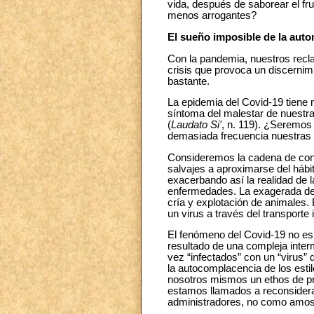
vida, después de saborear el f
menos arrogantes?
El sueño imposible de la auton
Con la pandemia, nuestros recl
crisis que provoca un discernim
bastante.
La epidemia del Covid-19 tiene 
síntoma del malestar de nuestra 
(
Laudato Si'
, n. 119). ¿Seremos
demasiada frecuencia nuestras 
Consideremos la cadena de cone
salvajes a aproximarse del hábi
exacerbando así la realidad de 
enfermedades. La exagerada dem
cría y explotación de animales.
un virus a través del transporte 
El fenómeno del Covid-19 no es
resultado de una compleja inte
vez “infectados” con un “virus” d
la autocomplacencia de los esti
nosotros mismos un ethos de pre
estamos llamados a reconsiderar
administradores, no como amos