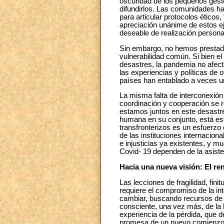
oscuridad de los pequeños gest
difundirlos. Las comunidades han
para articular protocolos éticos,
apreciación unánime de estos ej
deseable de realización persona
Sin embargo, no hemos prestado 
vulnerabilidad común. Si bien el
desastres, la pandemia no afect
las experiencias y políticas de
países han entablado a veces un
La misma falta de interconexión
coordinación y cooperación se 
estamos juntos en este desastr
humana en su conjunto, está est
transfronterizos es un esfuerzo
de las instituciones internacio
e injusticias ya existentes, y 
Covid- 19 dependen de la asiste
Hacia una nueva visión: El ren
Las lecciones de fragilidad, fin
requiere el compromiso de la int
cambiar, buscando recursos de 
consciente, una vez más, de la 
experiencia de la pérdida, que d
promesa de un nuevo comienzo