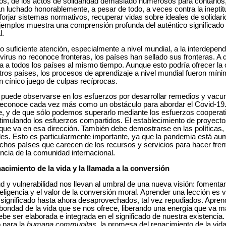
os, de los actos de solidaridad demasiado numerosos para contarlo
 luchado honorablemente, a pesar de todo, a veces contra la ineptitud
 forjar sistemas normativos, recuperar vidas sobre ideales de solidari
emplos muestra una comprensión profunda del auténtico significado 
l.
suficiente atención, especialmente a nivel mundial, a la interdepen
 virus no reconoce fronteras, los países han sellado sus fronteras. A d
a a todos los países al mismo tiempo. Aunque esto podría ofrecer la
 otros países, los procesos de aprendizaje a nivel mundial fueron mí
 cínico juego de culpas recíprocas.
 puede observarse en los esfuerzos por desarrollar remedios y vacun
reconoce cada vez más como un obstáculo para abordar el Covid-19.
e, y de que sólo podemos superarlo mediante los esfuerzos cooperat
imulando los esfuerzos compartidos. El establecimiento de proyectos
 que va en esa dirección. También debe demostrarse en las políticas, 
nales. Esto es particularmente importante, ya que la pandemia está a
muchos países que carecen de los recursos y servicios para hacer fr
ncia de la comunidad internacional.
acimiento de la vida y la llamada a la conversión
itud y vulnerabilidad nos llevan al umbral de una nueva visión: fomenta
eligencia y el valor de la conversión moral. Aprender una lección es v
significado hasta ahora desaprovechados, tal vez repudiados. Aprend
bondad de la vida que se nos ofrece, liberando una energía que va más
ebe ser elaborada e integrada en el significado de nuestra existencia
 para la
humana communitas
, la promesa del renacimiento de la vid