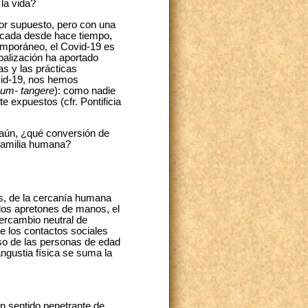
 la vida?
por supuesto, pero con una
icada desde hace tiempo,
emporáneo, el Covid-19 es
balización ha aportado
as y las prácticas
ovid-19, nos hemos
um- tangere
): como nadie
e expuestos (cfr. Pontificia
aún, ¿qué conversión de
familia humana?
s, de la cercanía humana
 los apretones de manos, el
tercambio neutral de
de los contactos sociales
aso de las personas de edad
angustia física se suma la
un sentido penetrante de