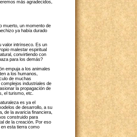
 seremos más agradecidos,
nto muerto, un momento de
hechizo ya había durado
 valor intrínseco. Es un
ropio
malestar espiritual
tural, convirtiendo con
enaza para los demás?
ón empuja a los animales
iten a los humanos,
hículo de muchas
complejos industriales de
casionar la propagación de
, el turismo, etc.
aturaleza es ya el
odelos de desarrollo, a su
, de la avaricia financiera,
mos construido para
l de la creación. Por eso
 en esta tierra como