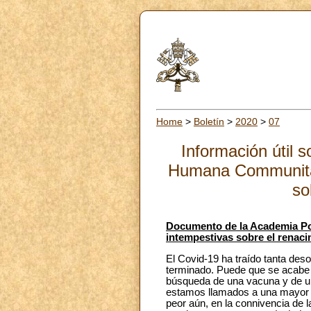
Home
>
Boletín
>
2020
>
07
Información útil 
Humana Communitas
so
Documento de la Academia Pon
intempestivas sobre el renaci
El Covid-19 ha traído tanta des
terminado. Puede que se acabe
búsqueda de una vacuna y de una
estamos llamados a una mayor c
peor aún, en la connivencia de l