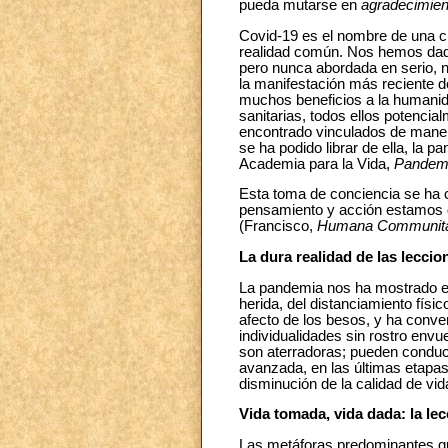
pueda mutarse en
agradecimie
Covid-19 es el nombre de una cri
realidad común. Nos hemos dado
pero nunca abordada en serio, 
la manifestación más reciente d
muchos beneficios a la humanida
sanitarias, todos ellos potenci
encontrado vinculados de maner
se ha podido librar de ella, la 
Academia para la Vida,
Pandemia
Esta toma de conciencia se ha
pensamiento y acción estamos d
(Francisco,
Humana Communit
La dura realidad de las lecci
La pandemia nos ha mostrado el
herida, del distanciamiento físi
afecto de los besos, y ha conve
individualidades sin rostro envu
son aterradoras; pueden conduci
avanzada, en las últimas etapas 
disminución de la calidad de vida
Vida tomada, vida dada: la lec
Las metáforas predominantes que