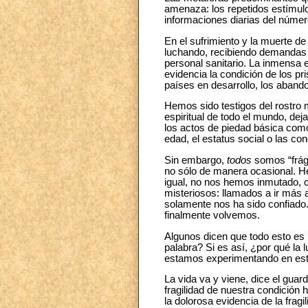
amenaza: los repetidos estímulo
informaciones diarias del númer
En el sufrimiento y la muerte de
luchando, recibiendo demandas 
personal sanitario. La inmensa 
evidencia la condición de los p
países en desarrollo, los abando
Hemos sido testigos del rostro 
espiritual de todo el mundo, dej
los actos de piedad básica como 
edad, el estatus social o las co
Sin embargo,
todos
somos “frági
no sólo de manera ocasional. He
igual, no nos hemos inmutado, c
misteriosos: llamados a ir más a
solamente nos ha sido confiado
finalmente volvemos.
Algunos dicen que todo esto es
palabra? Si es así, ¿por qué la
estamos experimentando en es
La vida va y viene, dice el gua
fragilidad de nuestra condición 
la dolorosa evidencia de la frag