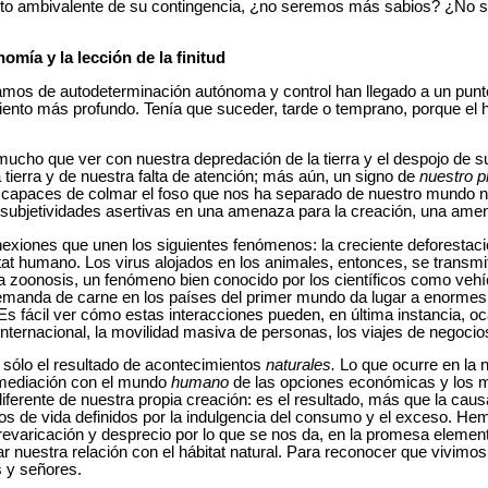
ruto ambivalente de su contingencia, ¿no seremos más sabios? ¿No
omía y la lección de la finitud
amos de autodeterminación autónoma y control han llegado a un pu
iento más profundo. Tenía que suceder, tarde o temprano, porque el 
mucho que ver con nuestra depredación de la tierra y el despojo de su
tierra y de nuestra falta de atención; más aún, un signo de
nuestro p
 capaces de colmar el foso que nos ha separado de nuestro mundo na
subjetividades asertivas en una amenaza para la creación, una am
xiones que unen los siguientes fenómenos: la creciente deforestaci
tat humano. Los virus alojados en los animales, entonces, se transm
la zoonosis, un fenómeno bien conocido por los científicos como ve
anda de carne en los países del primer mundo da lugar a enormes 
 Es fácil ver cómo estas interacciones pueden, en última instancia, o
internacional, la movilidad masiva de personas, los viajes de negocios
 sólo el resultado de acontecimientos
naturales.
Lo que ocurre en la n
rmediación con el mundo
humano
de las opciones económicas y los m
iferente de nuestra propia creación: es el resultado, más que la causa
los de vida definidos por la indulgencia del consumo y el exceso. He
varicación y desprecio por lo que se nos da, en la promesa elementa
 nuestra relación con el hábitat natural. Para reconocer que vivimos
 y señores.