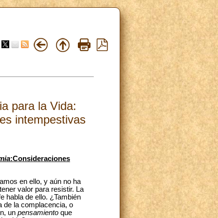
a para la Vida:
es intempestivas
mia
:Consideraciones
amos en ello, y aún no ha
ner valor para resistir. La
e habla de ello. ¿También
a de la complacencia, o
ón, un
pensamiento
que