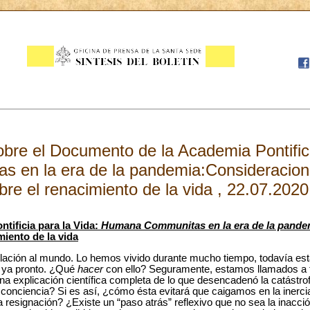
sobre el Documento de la Academia Pontifici
 en la era de la pandemia:Consideracion
bre el renacimiento de la vida , 22.07.2020
tificia para la Vida:
Humana Communitas en la era de la pande
miento de la vida
olación al mundo. Lo hemos vivido durante mucho tiempo, todavía est
 ya pronto. ¿Qué
hacer
con ello? Seguramente, estamos llamados a te
 explicación científica completa de lo que desencadenó la catástrof
onciencia? Si es así, ¿cómo ésta evitará que caigamos en la inerci
a resignación? ¿Existe un “paso atrás” reflexivo que no sea la inacci