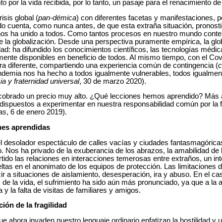
nto
por la vida recibida, por lo tanto, un pasaje para el renacimiento de
sis global (
pan-démica
) con diferentes facetas y manifestaciones, 
 cuenta, como nunca antes, de que esta extraña situación, pronost
nos ha unido a todos. Como tantos procesos en nuestro mundo cont
e la globalización. Desde una perspectiva puramente empírica, la glo
d: ha difundido los conocimientos científicos, las tecnologías médic
almente disponibles en beneficio de todos. Al mismo tiempo, con el C
a diferente, compartiendo una experiencia común de contingencia (
c
pandemia nos ha hecho a todos igualmente vulnerables, todos igualment
 y fraternidad universal
, 30 de marzo 2020).
 cobrado un precio muy alto. ¿Qué lecciones hemos aprendido? Más 
ispuestos a experimentar en nuestra responsabilidad común por la 
as
, 6 de enero 2019).
ones aprendidas
 desolador espectáculo de calles vacías y ciudades fantasmagórica
co. Nos ha privado de la exuberancia de los abrazos, la amabilidad de
rtido las relaciones en interacciones temerosas entre extraños, un in
eltas en el anonimato de los equipos de protección. Las limitaciones 
r a situaciones de aislamiento, desesperación, ira y abuso. En el c
de la vida, el sufrimiento ha sido aún más pronunciado, ya que a la 
 y la falta de visitas de familiares y amigos.
ción de la fragilidad
 ahora invaden nuestro lenguaje ordinario enfatizan la hostilidad y 