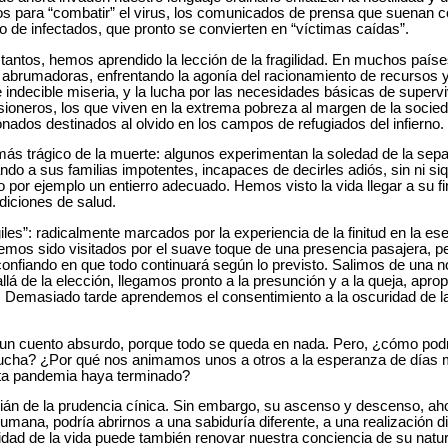
s para “combatir” el virus, los comunicados de prensa que suenan c
o de infectados, que pronto se convierten en “víctimas caídas”.
 tantos, hemos aprendido la lección de la fragilidad. En muchos paíse
abrumadoras, enfrentando la agonía del racionamiento de recursos y
e indecible miseria, y la lucha por las necesidades básicas de superv
risioneros, los que viven en la extrema pobreza al margen de la socie
nados destinados al olvido en los campos de refugiados del infierno.
más trágico de la muerte: algunos experimentan la soledad de la sepa
ando a sus familias impotentes, incapaces de decirles adiós, sin ni si
por ejemplo un entierro adecuado. Hemos visto la vida llegar a su fin
ndiciones de salud.
les”: radicalmente marcados por la experiencia de la finitud en la es
mos sido visitados por el suave toque de una presencia pasajera, p
onfiando en que todo continuará según lo previsto. Salimos de una 
llá de la elección, llegamos pronto a la presunción y a la queja, apro
. Demasiado tarde aprendemos el consentimiento a la oscuridad de la
 un cuento absurdo, porque todo se queda en nada. Pero, ¿cómo podrí
 lucha? ¿Por qué nos animamos unos a otros a la esperanza de días 
ta pandemia haya terminado?
rdián de la prudencia cínica. Sin embargo, su ascenso y descenso, ah
humana, podría abrirnos a una sabiduría diferente, a una realización di
ilidad de la vida puede también renovar nuestra conciencia de su nat