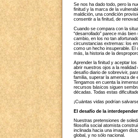
Se nos ha dado todo, pero la nue
finitud y la marca de la vulnera
maldición, una condición provis
consentir a la finitud, de renova
Cuando se compara con la situac
“desarrollado” parece más bien u
cambio, en los no tan afortunado
circunstancias extremas: los en
como un hecho insuperable. El c
más, la historia de la despropor
Aprender la finitud y aceptar los
abrir nuestros ojos a la realid
desafío diario de sobrevivir, pa
familia, superar la amenaza de
Tengamos en cuenta la inmensa pé
recursos básicos siguen sembra
décadas. Todas estas dificultad
¡Cuántas vidas podrían salvarse
El desafío de la interdependen
Nuestras pretensiones de soled
filosofía social atomista constr
inclinada hacia una imagen dist
global, y no sólo nacional.