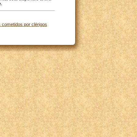
e.
cometidos por clérigos