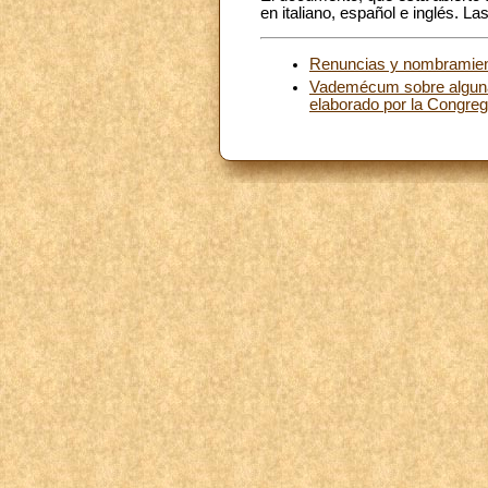
en italiano, español e inglés. L
Renuncias y nombramie
Vademécum sobre algunas
elaborado por la Congreg