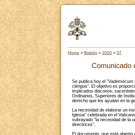
Home
>
Boletín
>
2020
>
07
Comunicado d
Se publica hoy el "Vademécum 
clérigos". El objetivo es propor
implicados diáconos, sacerdote
Ordinarios, Superiores de Insti
derecho que les ayudan en la ge
La necesidad de elaborar un ins
Iglesia" celebrada en el Vaticano
subrayado "la necesidad de la u
directrices".
El documento, que está abierto a