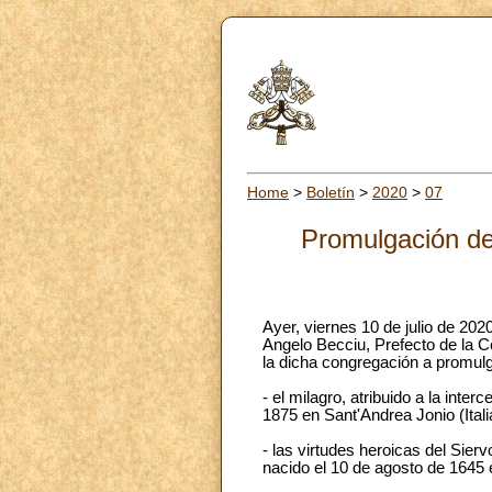
Home
>
Boletín
>
2020
>
07
Promulgación de
Ayer, viernes 10 de julio de 20
Angelo Becciu, Prefecto de la C
la dicha congregación a promulga
- el milagro, atribuido a la inte
1875 en Sant'Andrea Jonio (Italia
- las virtudes heroicas del Sie
nacido el 10 de agosto de 1645 