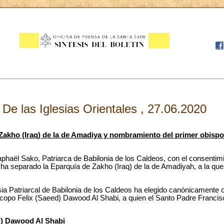
De las Iglesias Orientales , 27.06.2020
Zakho (Iraq) de la de Amadiya y nombramiento del primer obispo
aphaël Sako, Patriarca de Babilonia de los Caldeos, con el consentim
, ha separado la Eparquía de Zakho (Iraq) de la de Amadiyah, a la que
sia Patriarcal de Babilonia de los Caldeos ha elegido canónicamente
scopo Felix (Saeed) Dawood Al Shabi, a quien el Santo Padre Franci
d) Dawood Al Shabi