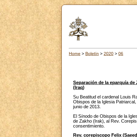
Home
>
Boletín
>
2020
>
06
Separación de la eparquía de 
(Iraq)
Su Beatitud el cardenal Louis R
Obispos de la Iglesia Patriarcal
junio de 2013.
El Sínodo de Obispos de la Igle
de Zakho (Irak), al Rev. Corepi
consentimiento.
Rev. corepiscopo Felix (Saee