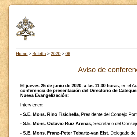
Home
>
Boletín
>
2020
>
06
Aviso de conferen
El jueves 25 de junio de 2020, a las 11.30 hora
s, en el A
conferencia de presentación del Directorio de Cateque
Nueva Evangelización:
Intervienen:
- S.E. Mons. Rino Fisichella
, Presidente del Consejo Pon
-
S.E. Mons. Octavio Ruiz Arenas
, Secretario del Consej
- S.E. Mons. Franz-Peter Tebartz-van Elst
, Delegado de 