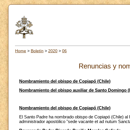
Home
>
Boletín
>
2020
>
06
Renuncias y nom
Nombramiento del obispo de Copiapó (Chile)
Nombramiento del obispo auxiliar de Santo Domingo 
Nombramiento del obispo de Copiapó (Chile)
El Santo Padre ha nombrado obispo de Copiapó (Chile) al 
administrador apostólico "sede vacante et ad nutum Sancta