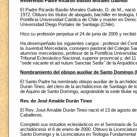
Reverendo Padre Ricardo Basilio Morales Galindo
El Padre Ricardo Basilio Morales Galindo, O. de M., nació
1972. Obtuvo los títulos de abogado, bachiller en teologí
Pontificia Universidad Católica de Chile y master en Derecho
Universidad Diego Portales de Santiago (Chile).
Hizo su profesión perpetua el 24 de junio de 2005 y recibi
Ha desempeñado los siguientes cargos : profesor del Cent
la Juventud Mercedaria, consejero pastoral del Colegio Sa
alumnos mercedarios, profesor de la Pontificia Universidad 
Tribunal Eclesiástico Nacional, superior provincial y, del 1
"sede vacante et ad nutum Sanctae Sedis" de la Arquidióce
Nombramiento del obispo auxiliar de Santo Domingo 
El Santo Padre ha nombrado obispo auxiliar de la archid
Durán Tineo, del clero de la archidiócesis de Santiago de
de Aquino de Santo Domingo, asignándole la sede titular e
Rev. do José Amable Durán Tineo
El Rev. José Amable Durán Tineo nació el 13 de agosto de
Caballeros.
Completó sus estudios eclesiásticos en el Seminario de S
archidiócesis el 6 de enero de 2000. Obtuvo la Licenciatur
Santo Domingo y la Licenciatura en Teología Fundamental 