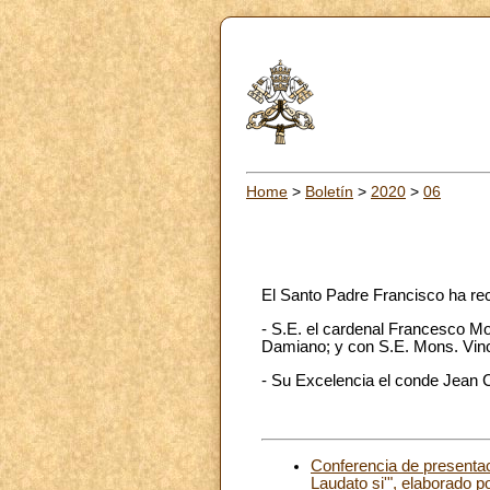
Home
>
Boletín
>
2020
>
06
El Santo Padre Francisco ha re
- S.E. el cardenal Francesco Mo
Damiano; y con S.E. Mons. Vinc
- Su Excelencia el conde Jean C
Conferencia de presenta
Laudato si'", elaborado p