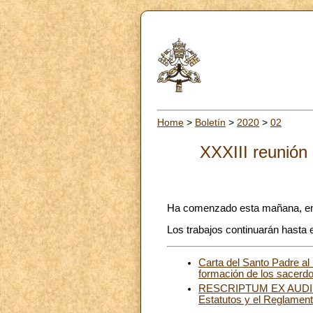
Home
>
Boletín
>
2020
>
02
XXXIII reunión
Ha comenzado esta mañana, en p
Los trabajos continuarán hasta 
Carta del Santo Padre al 
formación de los sacerdo
RESCRIPTUM EX AUDIENTI
Estatutos y el Reglamento