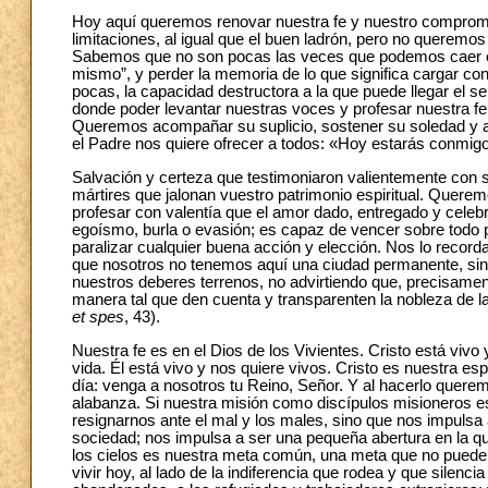
Hoy aquí queremos renovar nuestra fe y nuestro compromis
limitaciones, al igual que el buen ladrón, pero no queremos
Sabemos que no son pocas las veces que podemos caer en la
mismo”, y perder la memoria de lo que significa cargar con
pocas, la capacidad destructora a la que puede llegar el 
donde poder levantar nuestras voces y profesar nuestra fe e
Queremos acompañar su suplicio, sostener su soledad y a
el Padre nos quiere ofrecer a todos: «Hoy estarás conmigo
Salvación y certeza que testimoniaron valientemente con 
mártires que jalonan vuestro patrimonio espiritual. Quer
profesar con valentía que el amor dado, entregado y celebr
egoísmo, burla o evasión; es capaz de vencer sobre todo 
paralizar cualquier buena acción y elección. Nos lo recorda
que nosotros no tenemos aquí una ciudad permanente, sin
nuestros deberes terrenos, no advirtiendo que, precisame
manera tal que den cuenta y transparenten la nobleza de l
et spes
, 43).
Nuestra fe es en el Dios de los Vivientes. Cristo está viv
vida. Él está vivo y nos quiere vivos. Cristo es nuestra es
día: venga a nosotros tu Reino, Señor. Y al hacerlo quer
alabanza. Si nuestra misión como discípulos misioneros es
resignarnos ante el mal y los males, sino que nos impulsa 
sociedad; nos impulsa a ser una pequeña abertura en la qu
los cielos es nuestra meta común, una meta que no puede
vivir hoy, al lado de la indiferencia que rodea y que silen