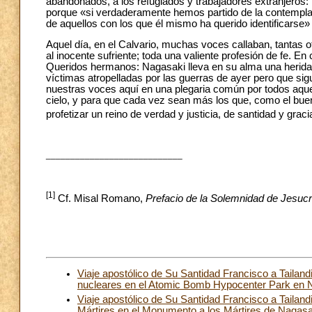
abandonados, a los refugiados y trabajadores extranjeros: 
porque «si verdaderamente hemos partido de la contemplac
de aquellos con los que él mismo ha querido identificarse» 
Aquel día, en el Calvario, muchas voces callaban, tantas ot
al inocente sufriente; toda una valiente profesión de fe. En 
Queridos hermanos: Nagasaki lleva en su alma una herida dif
víctimas atropelladas por las guerras de ayer pero que si
nuestras voces aquí en una plegaria común por todos aque
cielo, y para que cada vez sean más los que, como el buen
profetizar un reino de verdad y justicia, de santidad y gra
____________________________
[1]
Cf. Misal Romano,
Prefacio de la Solemnidad de Jesucr
Viaje apostólico de Su Santidad Francisco a Tailan
nucleares en el Atomic Bomb Hypocenter Park en 
Viaje apostólico de Su Santidad Francisco a Tailan
Mártires en el Monumento a los Mártires de Nagasa