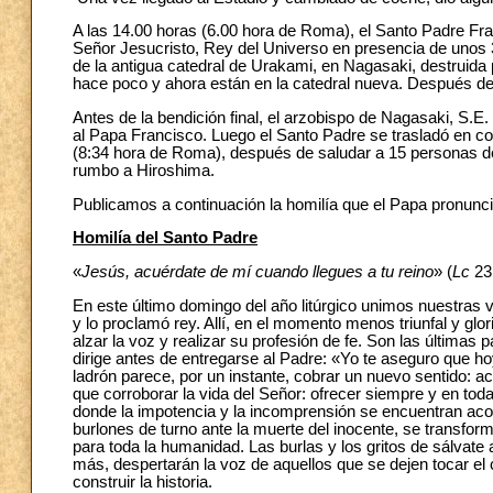
A las 14.00 horas (6.00 hora de Roma), el Santo Padre Fra
Señor Jesucristo, Rey del Universo en presencia de unos 35
de la antigua catedral de Urakami, en Nagasaki, destruida
hace poco y ahora están en la catedral nueva. Después de 
Antes de la bendición final, el arzobispo de Nagasaki, S.E
al Papa Francisco. Luego el Santo Padre se trasladó en co
(8:34 hora de Roma), después de saludar a 15 personas de
rumbo a Hiroshima.
Publicamos a continuación la homilía que el Papa pronunció
Homilía del Santo Padre
«
Jesús, acuérdate de mí cuando llegues a tu reino
» (
Lc
23,
En este último domingo del año litúrgico unimos nuestras v
y lo proclamó rey. Allí, en el momento menos triunfal y glor
alzar la voz y realizar su profesión de fe. Son las últimas
dirige antes de entregarse al Padre: «Yo te aseguro que h
ladrón parece, por un instante, cobrar un nuevo sentido: a
que corroborar la vida del Señor: ofrecer siempre y en todas
donde la impotencia y la incomprensión se encuentran acom
burlones de turno ante la muerte del inocente, se transform
para toda la humanidad. Las burlas y los gritos de sálvate a
más, despertarán la voz de aquellos que se dejen tocar e
construir la historia.