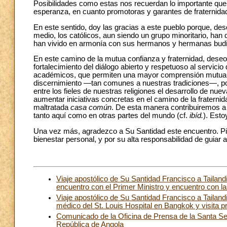
Posibilidades como estas nos recuerdan lo importante que
esperanza, en cuanto promotoras y garantes de fraternida
En este sentido, doy las gracias a este pueblo porque, desd
medio, los católicos, aun siendo un grupo minoritario, han d
han vivido en armonía con sus hermanos y hermanas budi
En este camino de la mutua confianza y fraternidad, deseo 
fortalecimiento del diálogo abierto y respetuoso al servicio
académicos, que permiten una mayor comprensión mutua, co
discernimiento —tan comunes a nuestras tradiciones—, po
entre los fieles de nuestras religiones el desarrollo de n
aumentar iniciativas concretas en el camino de la fraterni
maltratada
casa común
. De esta manera contribuiremos a 
tanto aquí como en otras partes del mundo (cf.
ibíd.
). Est
Una vez más, agradezco a Su Santidad este encuentro. Pi
bienestar personal, y por su alta responsabilidad de guiar 
Viaje apostólico de Su Santidad Francisco a Tailan
encuentro con el Primer Ministro y encuentro con l
Viaje apostólico de Su Santidad Francisco a Tailan
médico del St. Louis Hospital en Bangkok y visita p
Comunicado de la Oficina de Prensa de la Santa Se
República de Angola