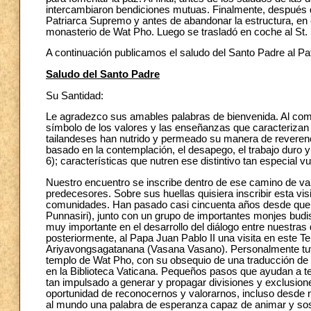
intercambiaron bendiciones mutuas. Finalmente, después de f
Patriarca Supremo y antes de abandonar la estructura, en e
monasterio de Wat Pho. Luego se trasladó en coche al St. 
A continuación publicamos el saludo del Santo Padre al P
Saludo del Santo Padre
Su Santidad:
Le agradezco sus amables palabras de bienvenida. Al comie
símbolo de los valores y las enseñanzas que caracterizan
tailandeses han nutrido y permeado su manera de reverencia
basado en la contemplación, el desapego, el trabajo duro y l
6); características que nutren ese distintivo tan especial 
Nuestro encuentro se inscribe dentro de ese camino de v
predecesores. Sobre sus huellas quisiera inscribir esta vis
comunidades. Han pasado casi cincuenta años desde que
Punnasiri), junto con un grupo de importantes monjes budist
muy importante en el desarrollo del diálogo entre nuestras d
posteriormente, al Papa Juan Pablo II una visita en este
Ariyavongsagatanana (Vasana Vasano). Personalmente tuve
templo de Wat Pho, con su obsequio de una traducción de u
en la Biblioteca Vaticana. Pequeños pasos que ayudan a t
tan impulsado a generar y propagar divisiones y exclusion
oportunidad de reconocernos y valorarnos, incluso desde n
al mundo una palabra de esperanza capaz de animar y sost