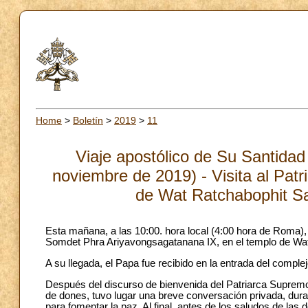
Home
>
Boletín
>
2019
>
11
Viaje apostólico de Su Santidad
noviembre de 2019) - Visita al Pat
de Wat Ratchabophit S
Esta mañana, a las 10:00. hora local (4:00 hora de Roma),
Somdet Phra Ariyavongsagatanana IX, en el templo de Wa
A su llegada, el Papa fue recibido en la entrada del complejo
Después del discurso de bienvenida del Patriarca Supremo
de dones, tuvo lugar una breve conversación privada, durante
para fomentar la paz. Al final, antes de los saludos de las