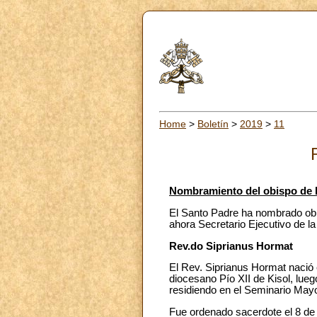
Home
>
Boletín
>
2019
>
11
Nombramiento del obispo de 
El Santo Padre ha nombrado obis
ahora Secretario Ejecutivo de l
Rev.do Siprianus Hormat
El Rev. Siprianus Hormat nació e
diocesano Pío XII de Kisol, lueg
residiendo en el Seminario Mayo
Fue ordenado sacerdote el 8 de 