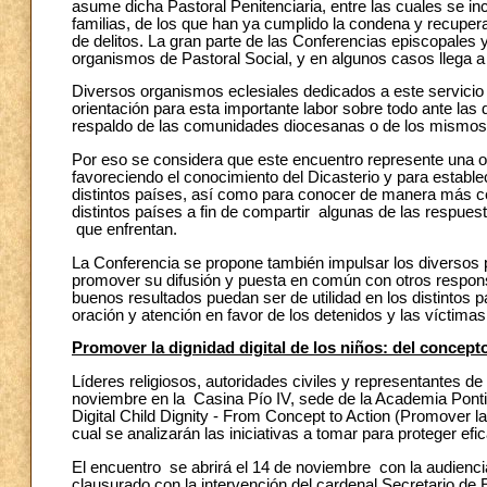
asume dicha Pastoral Penitenciaria, entre las cuales se inc
familias, de los que han ya cumplido la condena y recupera
de delitos. La gran parte de las Conferencias episcopales y
organismos de Pastoral Social, y en algunos casos llega a
Diversos organismos eclesiales dedicados a este servicio p
orientación para esta importante labor sobre todo ante las 
respaldo de las comunidades diocesanas o de los mismos r
Por eso se considera que este encuentro represente una oc
favoreciendo el conocimiento del Dicasterio y para establec
distintos países, así como para conocer de manera más cer
distintos países a fin de compartir algunas de las respues
que enfrentan.
La Conferencia se propone también impulsar los diversos p
promover su difusión y puesta en común con otros responsab
buenos resultados puedan ser de utilidad en los distintos p
oración y atención en favor de los detenidos y las víctimas 
Promover la dignidad digital de los niños: del concepto
Líderes religiosos, autoridades civiles y representantes d
noviembre en la Casina Pío IV, sede de la Academia Pontif
Digital Child Dignity - From Concept to Action (Promover la 
cual se analizarán las iniciativas a tomar para proteger ef
El encuentro se abrirá el 14 de noviembre con la audienci
clausurado con la intervención del cardenal Secretario de 