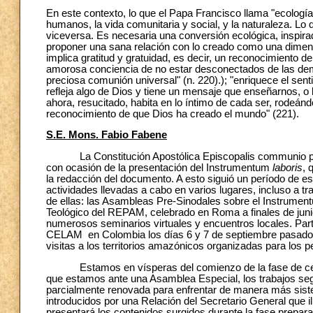
En este contexto, lo que el Papa Francisco llama "ecología
humanos, la vida comunitaria y social, y la naturaleza. Lo
viceversa. Es necesaria una conversión ecológica, inspir
proponer una sana relación con lo creado como una dimensió
implica gratitud y gratuidad, es decir, un reconocimiento d
amorosa conciencia de no estar desconectados de las dem
preciosa comunión universal" (n. 220).); "enriquece el sent
refleja algo de Dios y tiene un mensaje que enseñarnos, o
ahora, resucitado, habita en lo íntimo de cada ser, rodeánd
reconocimiento de que Dios ha creado el mundo" (221).
S.E. Mons. Fabio Fabene
La Constitución Apostólica Episcopalis communio prevé
con ocasión de la presentación del Instrumentum
laboris
, 
la redacción del documento. A esto siguió un período de e
actividades llevadas a cabo en varios lugares, incluso a
de ellas: las Asambleas Pre-Sinodales sobre el Instrume
Teológico del REPAM, celebrado en Roma a finales de junio
numerosos seminarios virtuales y encuentros locales. Part
CELAM en Colombia los días 6 y 7 de septiembre pasados.
visitas a los territorios amazónicos organizadas para los pe
Estamos en vísperas del comienzo de la fase de celebr
que estamos ante una Asamblea Especial, los trabajos seg
parcialmente renovada para enfrentar de manera más sistem
introducidos por una Relación del Secretario General que il
presentará los contenidos surgidos durante la fase prepara