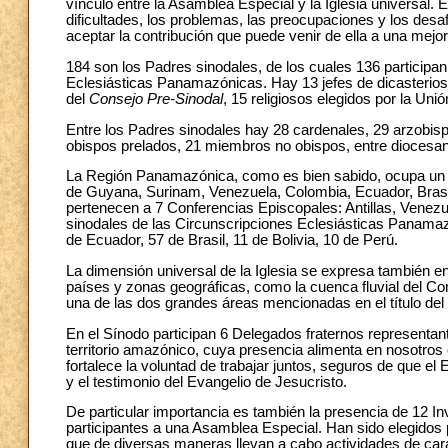
vínculo entre la Asamblea Especial y la Iglesia universal. E
dificultades, los problemas, las preocupaciones y los desa
aceptar la contribución que puede venir de ella a una mejo
184 son los Padres sinodales, de los cuales 136 participa
Eclesiásticas Panamazónicas. Hay 13 jefes de dicasterios
del
Consejo Pre-Sinodal
, 15 religiosos elegidos por la U
Entre los Padres sinodales hay 28 cardenales, 29 arzobispo
obispos prelados, 21 miembros no obispos, entre diocesano
La Región Panamazónica, como es bien sabido, ocupa un t
de Guyana, Surinam, Venezuela, Colombia, Ecuador, Brasil,
pertenecen a 7 Conferencias Episcopales: Antillas, Venezue
sinodales de las Circunscripciones Eclesiásticas Panamazó
de Ecuador, 57 de Brasil, 11 de Bolivia, 10 de Perú.
La dimensión universal de la Iglesia se expresa también 
países y zonas geográficas, como la cuenca fluvial del C
una de las dos grandes áreas mencionadas en el título del
En el Sínodo participan 6 Delegados fraternos representan
territorio amazónico, cuya presencia alimenta en nosotros e
fortalece la voluntad de trabajar juntos, seguros de que e
y el testimonio del Evangelio de Jesucristo.
De particular importancia es también la presencia de 12 In
participantes a una Asamblea Especial. Han sido elegidos
que de diversas maneras llevan a cabo actividades de car