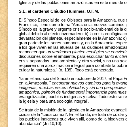
Iglesia y de las poblaciones amazónicas en este mes de o
S.E. el cardenal Cláudio Hummes, O.F.M.
El Sínodo Especial de los Obispos para la Amazonia, que 
Francisco, tiene como tema "Amazonia: nuevos caminos para
Sínodo es la grave y urgente crisis socio-ambiental de la 
global debido al efecto invernadero; b) la crisis ecológi
devastación del planeta, especialmente en la Amazonia; c) y
gran parte de los seres humanos y, en la Amazonia, especia
a los que viven en las afueras de las ciudades amazónicas
reconocer que
un verdadero planteo ecológico se conviert
discusiones sobre el ambiente, para escuchar
tanto el cla
crisis separadas, una ambiental y otra social, sino una sol
requieren una aproximación integral para combatir la pobr
cuidar la naturaleza." (n. 139). Todo está conectado.
Ya en el anuncio del Sínodo en octubre de 2017, el Papa F
en la Amazonia, "
encontrar nuevos caminos para la evangel
indígenas, muchas veces olvidados y sin una perspectiva de
amazónica, pulmón de fundamental importancia para nuest
evangelización, pueblos indígenas y selva. Todo esto se 
la Iglesia y para una ecología integral".
Se trata de la misión de la Iglesia en la Amazonia: evangeli
cuidar de la "casa común". En el fondo, se trata de cuidar
los pueblos indígenas que viven allí, como de la biodiversi
abundancia" (Jn 10,10).