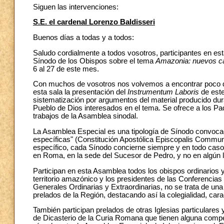
Siguen las intervenciones:
S.E. el cardenal Lorenzo Baldisseri
Buenos días a todas y a todos:
Saludo cordialmente a todos vosotros, participantes en es
Sínodo de los Obispos sobre el tema
Amazonia: nuevos cam
6 al 27 de este mes.
Con muchos de vosotros nos volvemos a encontrar poco de
esta sala la presentación del
Instrumentum Laboris
de este
sistematización por argumentos del material producido du
Pueblo de Dios interesados en el tema. Se ofrece a los Pa
trabajos de la Asamblea sinodal.
La Asamblea Especial es una tipología de Sínodo convoca
específicas" (Constitución Apostólica Episcopalis Communio 
específico, cada Sínodo concierne siempre y en todo caso a
en Roma, en la sede del Sucesor de Pedro, y no en algún
Participan en esta Asamblea todos los obispos ordinarios 
territorio amazónico y los presidentes de las Conferencias
Generales Ordinarias y Extraordinarias, no se trata de un
prelados de la Región, destacando así la colegialidad, caract
También participan prelados de otras Iglesias particulares 
de Dicasterio de la Curia Romana que tienen alguna compet