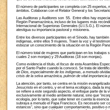
El número de participantes se completa con 25 expertos,
ámbitos. Colaboran con el Relator General y los Secretari
Las Auditoras y Auditores son 55. Entre ellos hay especial
Región Panamazónica, incluso de los lugares más recóndit
Internacional de Superioras Generales (U.I.S.G.). El número
atestigua su importancia pastoral y misionera.
Entre los diversos participantes en el Sínodo, hay también
indígenas, entre ellos 9 mujeres. Traen la voz y el testimoni
esbozar un conocimiento de la situación en la Región Pana
El número total de mujeres que participan en los trabajos 
cuales 2 son monjas) y 29 Auditoras (18 son monjas).
Como evidencia el título, el
focus
de esta Asamblea Especi
por el Santo Padre cuando la convocó. Se trata de identific
de Dios, especialmente de los indígenas, a menudo olvidad
crisis de la selva amazónica, pulmón de vital importancia 
La atención, por tanto, se centra en la misión evangelizado
Jesucristo en el centro, y en el tema ecológico, dada la imp
se refiere a este segundo aspecto, el enfoque parte de la v
exclusivamente al medio ambiente natural, sino que "inco
ecología, por lo tanto, que sabe tener en cuenta la esenc
subraya a menudo el Papa Francisco. Es necesario ser co
estancos", sino que cualquier comportamiento, positivo o 