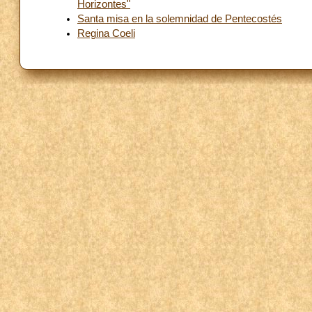
Horizontes"
Santa misa en la solemnidad de Pentecostés
Regina Coeli