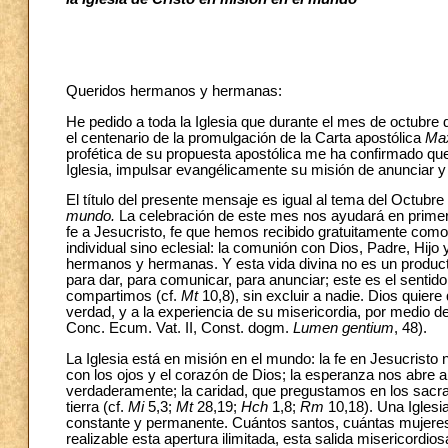
Queridos hermanos y hermanas:
He pedido a toda la Iglesia que durante el mes de octubre
el centenario de la promulgación de la Carta apostólica
Max
profética de su propuesta apostólica me ha confirmado qu
Iglesia, impulsar evangélicamente su misión de anunciar y 
El título del presente mensaje es igual al tema del Octubr
mundo.
La celebración de este mes nos ayudará en primer 
fe a Jesucristo, fe que hemos recibido gratuitamente como 
individual sino eclesial: la comunión con Dios, Padre, Hijo 
hermanos y hermanas. Y esta vida divina no es un produ
para dar, para comunicar, para anunciar; este es el sentid
compartimos (cf.
Mt
10,8), sin excluir a nadie. Dios quier
verdad, y a la experiencia de su misericordia, por medio de
Conc. Ecum. Vat. II, Const. dogm.
Lumen gentium
, 48).
La Iglesia está en misión en el mundo: la fe en Jesucrist
con los ojos y el corazón de Dios; la esperanza nos abre a 
verdaderamente; la caridad, que pregustamos en los sacra
tierra (cf.
Mi
5,3;
Mt
28,19;
Hch
1,8;
Rm
10,18). Una Iglesi
constante y permanente. Cuántos santos, cuántas mujeres
realizable esta apertura ilimitada, esta salida misericordi