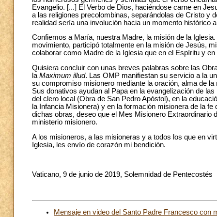
Evangelio. [...] El Verbo de Dios, haciéndose carne en Jesuc
a las religiones precolombinas, separándolas de Cristo y de
realidad sería una involución hacia un momento histórico 
Confiemos a María, nuestra Madre, la misión de la Iglesia.
movimiento, participó totalmente en la misión de Jesús, mis
colaborar como Madre de la Iglesia que en el Espíritu y en 
Quisiera concluir con unas breves palabras sobre las Obr
la
Maximum illud
. Las OMP manifiestan su servicio a la un
su compromiso misionero mediante la oración, alma de la mi
Sus donativos ayudan al Papa en la evangelización de las I
del clero local (Obra de San Pedro Apóstol), en la educac
la Infancia Misionera) y en la formación misionera de la fe
dichas obras, deseo que el Mes Misionero Extraordinario d
ministerio misionero.
A los misioneros, a las misioneras y a todos los que en vir
Iglesia, les envío de corazón mi bendición.
Vaticano, 9 de junio de 2019, Solemnidad de Pentecostés
Mensaje en video del Santo Padre Francesco con mo