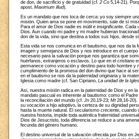
de don, de sacrificio y de gratuidad (cf.
2 Co
5,14-21). Porq
apost.
Maximum illud
).
Es un mandato que nos toca de cerca: yo soy siempre una 
misión. Quien ama se pone en movimiento, sale de sí mismo,
Para el amor de Dios nadie es inútil e insignificante. Cad
Dios. Aun cuando mi padre y mi madre hubieran traicionado e
don de la vida, sino que destina a todos sus hijos, desde s
Esta vida se nos comunica en el bautismo, que nos da la f
imagen y semejanza de Dios y nos introduce en el cuerpo d
necesario para la salvación porque nos garantiza que somo
huérfanos, extranjeros o esclavos. Lo que en el cristiano
permanece como vocación y destino para todo hombre y mu
cumplimiento de la promesa del don divino que hace al ser
en el bautismo se nos da la paternidad originaria y la mat
Iglesia como madre (cf. San Cipriano,
La unidad de la Igles
Así, nuestra misión radica en la paternidad de Dios y en la
mandato pascual es inherente al bautismo: como el Padre m
la reconciliación del mundo (cf.
Jn
20,19-23;
Mt
28,16-20). 
su vocación a hijo adoptivo, la certeza de su dignidad per
hasta la muerte natural. El secularismo creciente, cuando s
nuestra historia, impide toda auténtica fraternidad universa
Dios de Jesucristo, toda diferencia se reduce a una amenaz
fecunda del género humano.
El destino universal de la salvación ofrecida por Dios en J