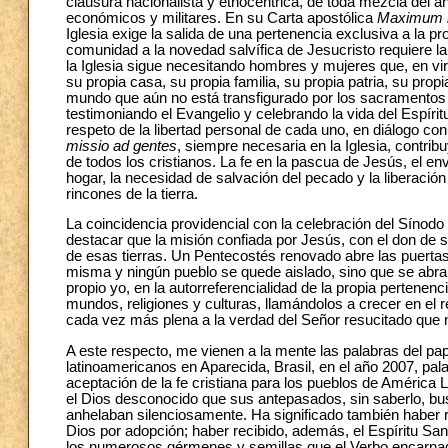
clausura nacionalista y etnocéntrica, de toda mezcla del a
económicos y militares. En su Carta apostólica
Maximum il
Iglesia exige la salida de una pertenencia exclusiva a la prop
comunidad a la novedad salvífica de Jesucristo requiere la
la Iglesia sigue necesitando hombres y mujeres que, en vi
su propia casa, su propia familia, su propia patria, su propi
mundo que aún no está transfigurado por los sacramentos d
testimoniando el Evangelio y celebrando la vida del Espíritu
respeto de la libertad personal de cada uno, en diálogo con
missio ad gentes
, siempre necesaria en la Iglesia, contr
de todos los cristianos. La fe en la pascua de Jesús, el enví
hogar, la necesidad de salvación del pecado y la liberación
rincones de la tierra.
La coincidencia providencial con la celebración del Sínod
destacar que la misión confiada por Jesús, con el don de s
de esas tierras. Un Pentecostés renovado abre las puertas
misma y ningún pueblo se quede aislado, sino que se abran
propio yo, en la autorreferencialidad de la propia pertenen
mundos, religiones y culturas, llamándolos a crecer en el 
cada vez más plena a la verdad del Señor resucitado que n
A este respecto, me vienen a la mente las palabras del p
latinoamericanos en Aparecida, Brasil, en el año 2007, pa
aceptación de la fe cristiana para los pueblos de América L
el Dios desconocido que sus antepasados, sin saberlo, busc
anhelaban silenciosamente. Ha significado también haber re
Dios por adopción; haber recibido, además, el Espíritu San
los numerosos gérmenes y semillas que el Verbo encarnado