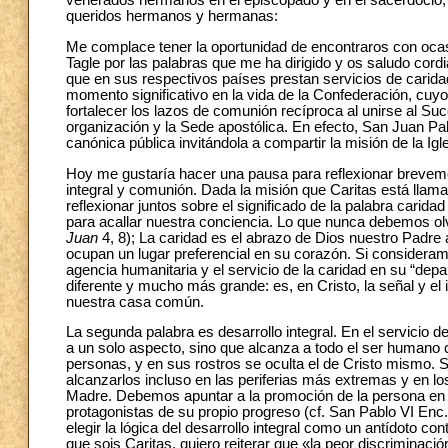
venerados hermanos en el episcopado y en el sacerdocio,
queridos hermanos y hermanas:
Me complace tener la oportunidad de encontraros con ocas
Tagle por las palabras que me ha dirigido y os saludo cordi
que en sus respectivos países prestan servicios de carida
momento significativo en la vida de la Confederación, cuyo
fortalecer los lazos de comunión recíproca al unirse al Su
organización y la Sede apostólica. En efecto, San Juan Pab
canónica pública invitándola a compartir la misión de la Igle
Hoy me gustaría hacer una pausa para reflexionar brevemen
integral y comunión. Dada la misión que Caritas está llamad
reflexionar juntos sobre el significado de la palabra carida
para acallar nuestra conciencia. Lo que nunca debemos olv
Juan
4, 8); La caridad es el abrazo de Dios nuestro Padre 
ocupan un lugar preferencial en su corazón. Si consideramo
agencia humanitaria y el servicio de la caridad en su “depa
diferente y mucho más grande: es, en Cristo, la señal y el
nuestra casa común.
La segunda palabra es desarrollo integral. En el servicio d
a un solo aspecto, sino que alcanza a todo el ser humano 
personas, y en sus rostros se oculta el de Cristo mismo. 
alcanzarlos incluso en las periferias más extremas y en los 
Madre. Debemos apuntar a la promoción de la persona en s
protagonistas de su propio progreso (cf. San Pablo VI Enc
elegir la lógica del desarrollo integral como un antídoto con
que sois Caritas, quiero reiterar que «la peor discriminació