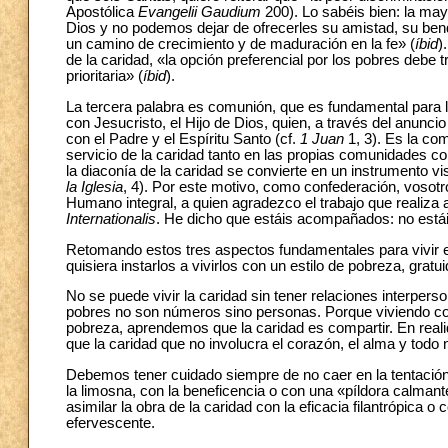
Apostólica
Evangelii Gaudium
200). Lo sabéis bien: la may
Dios y no podemos dejar de ofrecerles su amistad, su bend
un camino de crecimiento y de maduración en la fe» (
íbid
)
de la caridad, «la opción preferencial por los pobres debe t
prioritaria» (
íbid
).
La tercera palabra es comunión, que es fundamental para la
con Jesucristo, el Hijo de Dios, quien, a través del anunc
con el Padre y el Espíritu Santo (cf.
1 Juan
1, 3). Es la co
servicio de la caridad tanto en las propias comunidades 
la diaconía de la caridad se convierte en un instrumento vi
la Iglesia
, 4). Por este motivo, como confederación, vosotr
Humano integral, a quien agradezco el trabajo que realiza a 
Internationalis
. He dicho que estáis acompañados: no está
Retomando estos tres aspectos fundamentales para vivir en l
quisiera instarlos a vivirlos con un estilo de pobreza, gratu
No se puede vivir la caridad sin tener relaciones interpers
pobres no son números sino personas. Porque viviendo con
pobreza, aprendemos que la caridad es compartir. En realida
que la caridad que no involucra el corazón, el alma y todo
Debemos tener cuidado siempre de no caer en la tentación d
la limosna, con la beneficencia o con una «píldora calman
asimilar la obra de la caridad con la eficacia filantrópica o
efervescente.