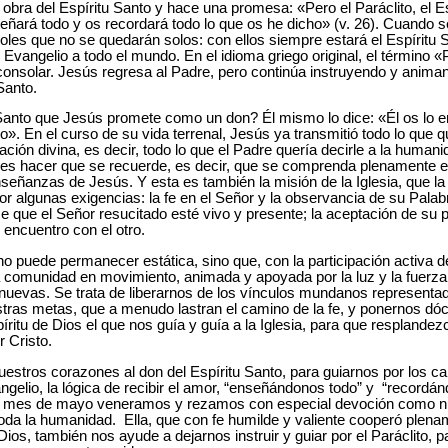
 obra del Espíritu Santo y hace una promesa: «Pero el Paráclito, el E
eñará todo y os recordará todo lo que os he dicho» (v. 26). Cuando 
les que no se quedarán solos: con ellos siempre estará el Espíritu Sa
 Evangelio a todo el mundo. En el idioma griego original, el término «P
 consolar. Jesús regresa al Padre, pero continúa instruyendo y anima
Santo.
 Santo que Jesús promete como un don? Él mismo lo dice: «Él os lo 
o». En el curso de su vida terrenal, Jesús ya transmitió todo lo que
ación divina, es decir, todo lo que el Padre quería decirle a la human
to es hacer que se recuerde, es decir, que se comprenda plenamente e 
ñanzas de Jesús. Y esta es también la misión de la Iglesia, que la r
or algunas exigencias: la fe en el Señor y la observancia de su Palabr
 que el Señor resucitado esté vivo y presente; la aceptación de su p
 encuentro con el otro.
a no puede permanecer estática, sino que, con la participación activa
 comunidad en movimiento, animada y apoyada por la luz y la fuerza 
nuevas. Se trata de liberarnos de los vínculos mundanos representa
estras metas, que a menudo lastran el camino de la fe, y ponernos dóc
íritu de Dios el que nos guía y guía a la Iglesia, para que resplandezc
 Cristo.
nuestros corazones al don del Espíritu Santo, para guiarnos por los ca
ngelio, la lógica de recibir el amor, “enseñándonos todo” y “recordá
ste mes de mayo veneramos y rezamos con especial devoción como nu
 toda la humanidad. Ella, que con fe humilde y valiente cooperó plena
Dios, también nos ayude a dejarnos instruir y guiar por el Paráclito, 