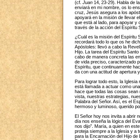
(cf.
Juan
14, 23-29). Habla de la
enviará en mi nombre, os lo ens
cruz, Jesús asegura a los apósto
apoyará en la misión de llevar el
que está al lado, para apoyar y
través de la acción del Espíritu 
¿Cuál es la misión del Espíritu
recordará todo lo que os he dich
Apóstoles: llevó a cabo la Revel
Hijo. La tarea del Espíritu San
cabo de manera concreta las ense
de vida preciso, caracterizado p
Espíritu, que continuamente hace
da con una actitud de apertura y
Para lograr todo esto, la Iglesi
está llamada a actuar como una
hace que todas las cosas sean 
vista, nuestras estrategias, nu
Palabra del Señor. Así, es el Esp
hermoso y luminoso, querido por
El Señor hoy nos invita a abrir 
día nos enseña la lógica del Eva
nos dijo”. María, a quien en e
proteja siempre a la Iglesia y a
para la Encarnación del Hijo de 