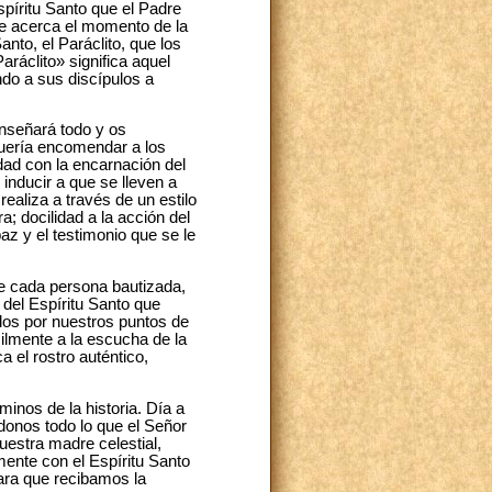
spíritu Santo que el Padre
se acerca el momento de la
nto, el Paráclito, que los
aráclito» significa aquel
ndo a sus discípulos a
enseñará todo y os
 quería encomendar a los
idad con la encarnación del
inducir a que se lleven a
ealiza a través de un estilo
a; docilidad a la acción del
az y el testimonio que se le
 de cada persona bautizada,
del Espíritu Santo que
dos por nuestros puntos de
ilmente a la escucha de la
a el rostro auténtico,
minos de la historia. Día a
ndonos todo lo que el Señor
estra madre celestial,
mente con el Espíritu Santo
para que recibamos la