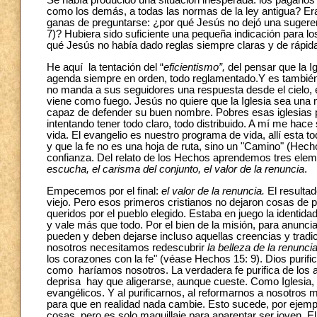
Se había producido una situación inesperada: los paganos 
como los demás, a todas las normas de la ley antigua? Era
ganas de preguntarse: ¿por qué Jesús no dejó una sugeren
7)? Hubiera sido suficiente una pequeña indicación para lo
qué Jesús no había dado reglas siempre claras y de rápid
He aquí la tentación del “
eficientismo”,
del pensar que la Ig
agenda siempre en orden, todo reglamentado.Y es también l
no manda a sus seguidores una respuesta desde el cielo, env
viene como fuego. Jesús no quiere que la Iglesia sea una
capaz de defender su buen nombre. Pobres esas iglesias pa
intentando tener todo claro, todo distribuido. A mí me hace 
vida. El evangelio es nuestro programa de vida, allí esta t
y que la fe no es una hoja de ruta, sino un "Camino" (Hecho
confianza. Del relato de los Hechos aprendemos tres elem
escucha, el carisma del conjunto, el valor de la renuncia
.
Empecemos por el final:
el valor de la renuncia.
El resultad
viejo. Pero esos primeros cristianos no dejaron cosas de p
queridos por el pueblo elegido. Estaba en juego la identida
y vale más que todo. Por el bien de la misión, para anunci
pueden y deben dejarse incluso aquellas creencias y tra
nosotros necesitamos redescubrir
la belleza de la renunci
los corazones con la fe" (véase Hechos 15: 9). Dios purifi
como haríamos nosotros. La verdadera fe purifica de los 
deprisa hay que aligerarse, aunque cueste. Como Iglesia
evangélicos. Y al purificarnos, al reformarnos a nosotros 
para que en realidad nada cambie. Esto sucede, por ejemplo
cosas, pero es solo maquillaje para aparentar ser joven. E