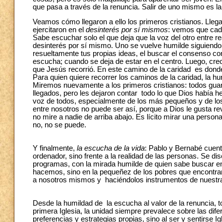
que pasa a través de la renuncia. Salir de uno mismo es l
Veamos cómo llegaron a ello los primeros cristianos. Llegar
ejercitaron en el
desinterés por sí mismos
: vemos que cada
Sabe escuchar solo el que deja que la voz del otro entre r
desinterés por sí mismo. Uno se vuelve humilde siguiendo 
resueltamente tus propias ideas, el buscar el consenso co
escucha; cuando se deja de estar en el centro. Luego, crec
que Jesús recorrió. En este camino de la caridad es donde 
Para quien quiere recorrer los caminos de la caridad, la h
Miremos nuevamente a los primeros cristianos: todos guar
llegados, pero les dejaron contar todo lo que Dios había h
voz de todos, especialmente de los más pequeños y de lo
entre nosotros no puede ser así, porque a Dios le gusta re
no mire a nadie de arriba abajo. Es lícito mirar una person
no, no se puede.
Y finalmente,
la escucha de la vida
: Pablo y Bernabé cuenta
ordenador, sino frente a la realidad de las personas. Se d
programas, con la mirada humilde de quien sabe buscar en 
hacemos, sino en la pequeñez de los pobres que encontr
a nosotros mismos y haciéndolos instrumentos de nuestr
Desde la humildad de la escucha al valor de la renuncia, 
primera Iglesia, la unidad siempre prevalece sobre las dif
preferencias y estrategias propias, sino al ser y sentirse 