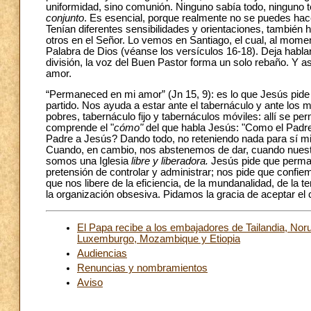
uniformidad, sino comunión. Ninguno sabía todo, ninguno t
conjunto
. Es esencial, porque realmente no se puedes hacer
Tenían diferentes sensibilidades y orientaciones, también 
otros en el Señor. Lo vemos en Santiago, el cual, al mom
Palabra de Dios (véanse los versículos 16-18). Deja hablar 
división, la voz del Buen Pastor forma un solo rebaño. Y 
amor.
“Permaneced en mi amor” (Jn 15, 9): es lo que Jesús pid
partido. Nos ayuda a estar ante el tabernáculo y ante los 
pobres, tabernáculo fijo y tabernáculos móviles: allí se pe
comprende el "
cómo"
del que habla Jesús: "Como el Padr
Padre a Jesús? Dando todo, no reteniendo nada para sí mis
Cuando, en cambio, nos abstenemos de dar, cuando nuestr
somos una Iglesia
libre y liberadora.
Jesús pide que perman
pretensión de controlar y administrar; nos pide que conf
que nos libere de la eficiencia, de la mundanalidad, de la t
la organización obsesiva. Pidamos la gracia de aceptar el
El Papa recibe a los embajadores de Tailandia, No
Luxemburgo, Mozambique y Etiopia
Audiencias
Renuncias y nombramientos
Aviso