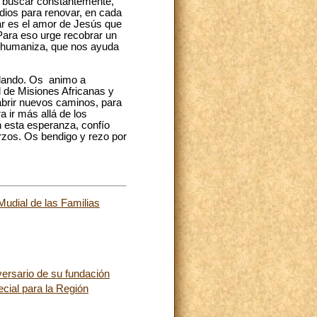
 a buscar constantemente,
edios para renovar, en cada
ar es el amor de Jesús que
Para eso urge recobrar un
e humaniza, que nos ayuda
 dando. Os animo a
 de Misiones Africanas y
 abrir nuevos caminos, para
 ir más allá de los
n esta esperanza, confío
erzos. Os bendigo y rezo por
Mudial de las Familias
versario de su fundación
cial para la Región