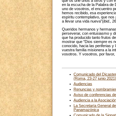
que os une unos a otros y con el
en la escucha de la Palabra de 
uno de vosotros, el encuentro p
hemos recibido, esa experiencia
espíritu contemplativo, que no
a llevar una vida nueva”(
ibid.,
26
Queridos hermanos y hermanas, 
perseverar, con entusiasmo y d
que ha producido tanto frutos de
mostrar que “Dios siempre es no
conocido, hacia las periferias y
vuestra familia misionera a la i
vosotros. Y vosotros, por favor,
Comunicado del Dicasteri
(Roma, 23-27 junio 2021
Audiencias
Renuncias y nombramie
Aviso de conferencias d
Audiencia a la Asociació
La Secretaría General de
Panamazónica
Comunicado de la Signat