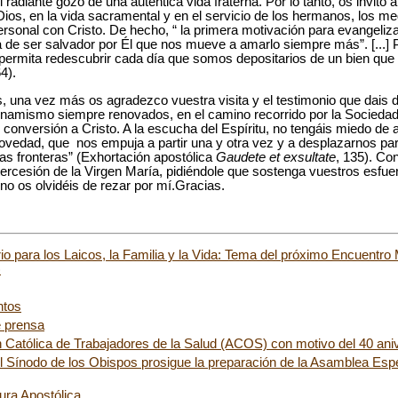
 radiante gozo de una auténtica vida fraterna. Por lo tanto, os invito
Dios, en la vida sacramental y en el servicio de los hermanos, los m
ersonal con Cristo. De hecho, “ la primera motivación para evangeliz
 de ser salvador por Él que nos mueve a amarlo siempre más”. [...] 
s permita redescubrir cada día que somos depositarios de un bien qu
4).
una vez más os agradezco vuestra visita y el testimonio que dais
inamismo siempre renovados, en el camino recorrido por la Sociedad
 conversión a Cristo. A la escucha del Espíritu, no tengáis miedo de
vedad, que nos empuja a partir una y otra vez y a desplazarnos para
 las fronteras” (Exhortación apostólica
Gaudete et exsultate
, 135). Co
ntercesión de la Virgen María, pidiéndole que sostenga vuestros esfu
 no os olvidéis de rezar por mí.Gracias.
o para los Laicos, la Familia y la Vida: Tema del próximo Encuentro 
)
ntos
e prensa
n Católica de Trabajadores de la Salud (ACOS) con motivo del 40 ani
l Sínodo de los Obispos prosigue la preparación de la Asamblea Espe
ura Apostólica