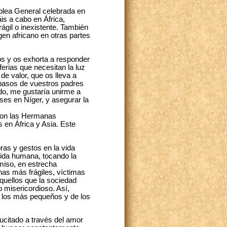
blea General celebrada en
is a cabo en África,
ágil o inexistente. También
en africano en otras partes
ros y os exhorta a responder
ferias que necesitan la luz
e valor, que os lleva a
 pasos de vuestros padres
do, me gustaría unirme a
ses en Níger, y asegurar la
 con las Hermanas
 en África y Asia. Este
as y gestos en la vida
vida humana, tocando la
iso, en estrecha
onas más frágiles, víctimas
aquellos que la sociedad
o misericordioso. Así,
e los más pequeños y de los
sucitado a través del amor