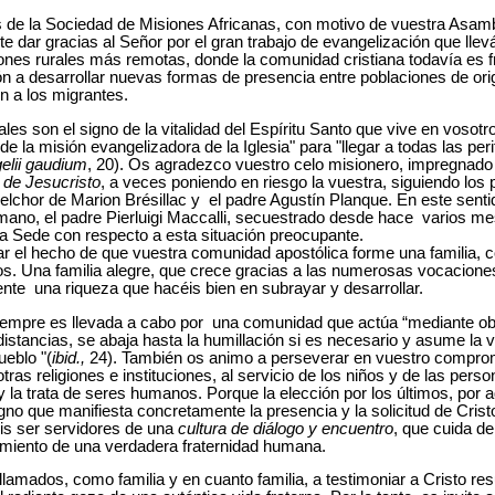
 de la Sociedad de Misiones Africanas, con motivo de vuestra Asam
dar gracias al Señor por el gran trabajo de evangelización que llevá
ones rurales más remotas, donde la comunidad cristiana todavía es fr
n a desarrollar nuevas formas de presencia entre poblaciones de orig
n a los migrantes.
es son el signo de la vitalidad del Espíritu Santo que vive en vosot
e la misión evangelizadora de la Iglesia" para "llegar a todas las peri
elii gaudium
, 20). Os agradezco vuestro celo misionero, impregnado d
a de Jesucristo
, a veces poniendo en riesgo la vuestra, siguiendo los
elchor de Marion Brésillac y el padre Agustín Planque. En este senti
mano, el padre Pierluigi Maccalli, secuestrado desde hace varios me
nta Sede con respecto a esta situación preocupante.
ar el hecho de que vuestra comunidad apostólica forme una familia,
os. Una familia alegre, que crece gracias a las numerosas vocaciones
ente una riqueza que hacéis bien en subrayar y desarrollar.
siempre es llevada a cabo por una comunidad que actúa “mediante obr
distancias, se abaja hasta la humillación si es necesario y asume la 
ueblo "(
ibid.,
24). También os animo a perseverar en vuestro comprom
as religiones e instituciones, al servicio de los niños y de las pers
 la trata de seres humanos. Porque la elección por los últimos, por 
gno que manifiesta concretamente la presencia y la solicitud de Crist
déis ser servidores de una
cultura de diálogo y encuentro
, que cuida d
nimiento de una verdadera fraternidad humana.
 llamados, como familia y en cuanto familia, a testimoniar a Cristo re