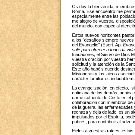
Os doy la bienvenida, miembros
Roma. Ese encuentro me permite 
especialmente entre las poblaci
me alegro de vuestra disposició
del mundo, con especial atenció
Estos nuevos horizontes pastoral
a los "desafíos siempre nuevos d
del Evangelio" (Esort. Ap.
Evang
salir para ofrecer a todos la vid
fundadores, el Siervo de Dios M
vuestra oración por vuestro her
solicitud y la atención de la Sa
Este año habéis querido destac
Misioneras y los laicos asociad
carácter familiar es indudablem
La evangelización, en efecto, 
cotidiana de los demás, achica 
carne sufriente de Cristo en el p
colaboración con miembros de otr
de la guerra, las enfermedades y
rechaza y deja de lado, es un si
impulsados ​​por el Espíritu, po
pobres, para contribuir al adve
Fieles a vuestras raíces, estáis