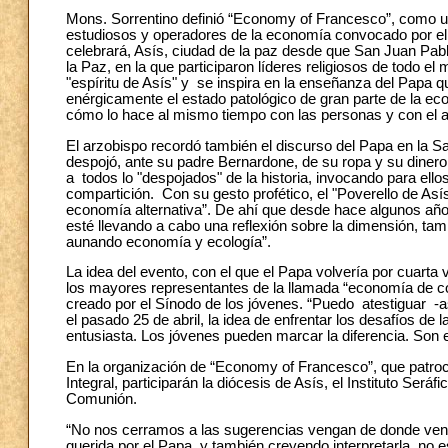
Mons. Sorrentino definió “Economy of Francesco”, como un
estudiosos y operadores de la economía convocado por el P
celebrará, Asís, ciudad de la paz desde que San Juan Pabl
la Paz, en la que participaron líderes religiosos de todo 
"espíritu de Asís" y se inspira en la enseñanza del Papa 
enérgicamente el estado patológico de gran parte de la 
cómo lo hace al mismo tiempo con las personas y con el a
El arzobispo recordó también el discurso del Papa en la Sa
despojó, ante su padre Bernardone, de su ropa y su dinero.
a todos lo "despojados" de la historia, invocando para ello
compartición. Con su gesto profético, el "Poverello de As
economía alternativa”. De ahí que desde hace algunos años 
esté llevando a cabo una reflexión sobre la dimensión, tam
aunando economía y ecología”.
La idea del evento, con el que el Papa volvería por cuarta
los mayores representantes de la llamada “economía de co
creado por el Sínodo de los jóvenes. “Puedo atestiguar -a
el pasado 25 de abril, la idea de enfrentar los desafíos d
entusiasta. Los jóvenes pueden marcar la diferencia. Son el
En la organización de “Economy of Francesco”, que patroci
Integral, participarán la diócesis de Asís, el Instituto Ser
Comunión.
“No nos cerramos a las sugerencias vengan de donde veng
querida por el Papa, y también creyendo interpretarla, no 