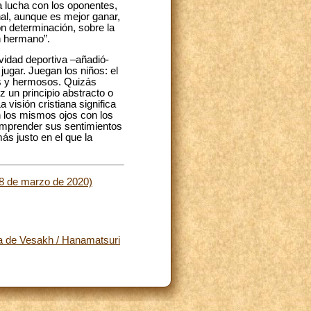
a lucha con los oponentes,
nal, aunque es mejor ganar,
n determinación, sobre la
n hermano”.
ividad deportiva –añadió-
ugar. Juegan los niños: el
os y hermosos. Quizás
z un principio abstracto o
visión cristiana significa
n los mismos ojos con los
omprender sus sentimientos
s justo en el que la
28 de marzo de 2020)
sta de Vesakh / Hanamatsuri