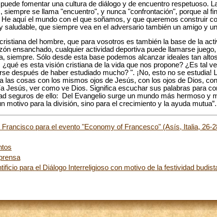
puede fomentar una cultura de diálogo y de encuentro respetuoso. L
, siempre se llama "encuentro", y nunca "confrontación", porque al fi
. He aquí el mundo con el que soñamos, y que queremos construir co
 y saludable, que siempre vea en el adversario también un amigo y u
 cristiana del hombre, que para vosotros es también la base de la act
zón ensanchado, cualquier actividad deportiva puede llamarse juego, j
gría, siempre. Sólo desde esta base podemos alcanzar ideales tan alt
¿qué es esta visión cristiana de la vida que nos propone? ¿Es tal ve
e después de haber estudiado mucho? ". ¡No, esto no se estudia! La 
a las cosas con los mismos ojos de Jesús, con los ojos de Dios, co
a Jesús, ver como ve Dios. Significa escuchar sus palabras para c
stad seguros de ello: Del Evangelio surge un mundo más hermoso y má
 motivo para la división, sino para el crecimiento y la ayuda mutua”.
Francisco para el evento "Economy of Francesco" (Asís, Italia, 26-
ntos
 prensa
ficio para el Diálogo Interreligioso con motivo de la festividad budi