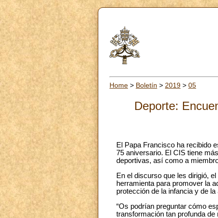
Home
>
Boletín
>
2019
>
05
Deporte: Encuent
El Papa Francisco ha recibido e
75 aniversario. El CIS tiene má
deportivas, así como a miembros 
En el discurso que les dirigió, 
herramienta para promover la ace
protección de la infancia y de la
“Os podrían preguntar cómo espe
transformación tan profunda de