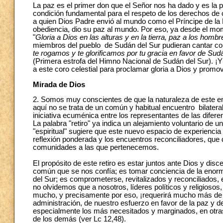
La paz es el primer don que el Señor nos ha dado y es la p
condición fundamental para el respeto de los derechos de c
a quien Dios Padre envió al mundo como el Príncipe de la Pa
obediencia, dio su paz al mundo. Por eso, ya desde el mome
"
Gloria a Dios en las alturas y en la tierra, paz a los hom
miembros del pueblo de Sudán del Sur pudieran cantar con 
te rogamos y te glorificamos por tu gracia en favor de Su
(Primera estrofa del Himno Nacional de Sudán del Sur). ¡
a este coro celestial para proclamar gloria a Dios y promo
Mirada de Dios
2. Somos muy conscientes de que la naturaleza de este en
aquí no se trata de un común y habitual encuentro bilatera
iniciativa ecuménica entre los representantes de las diferen
La palabra "retiro" ya indica un alejamiento voluntario de u
"espiritual" sugiere que este nuevo espacio de experiencia s
reflexión ponderada y los encuentros reconciliadores, que
comunidades a las que pertenecemos.
El propósito de este retiro es estar juntos ante Dios y disc
común que se nos confía; es tomar conciencia de la enorme
del Sur; es comprometerse, revitalizados y reconciliados
no olvidemos que a nosotros, líderes políticos y religiosos
mucho, y precisamente por eso, ¡requerirá mucho más de 
administración, de nuestro esfuerzo en favor de la paz y
especialmente los más necesitados y marginados, en otras
de los demás (ver Lc 12,48).