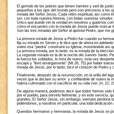
El gemido de los pobres que tienen hambre y sed de justic
pequeños a los ojos del mundo pero son preciosos a los oj
mirada del Señor Jesús. Cada retiro espiritual, así como 
ser, con toda nuestra historia, con todas nuestras virtude
Único que puede ver la verdad en nosotros y guiarnos com
cómo el encuentro con la mirada de Jesús puede marcar l
Son las tres
miradas del Señor al apóstol Pedro
, que me gu
La
primera mirada
de Jesús a Pedro fue cuando su hermano 
fija su mirada en Simón y le dice que de ahora en adelante
sobre esa "piedra" construirá su Iglesia, mostrándole así q
La primera mirada, por lo tanto, es la mirada de la elecci
La
segunda mirada
es la de la noche del Jueves Santo. Pe
la fuerza los soldados, lo mira de nuevo, esta vez despert
escapó y "lloró amargamente" (Mt 26, 75) por haber traici
mirada de Jesús, por lo tanto, tocó el corazón de Pedro y
Finalmente, después de la resurrección, en la orilla del lag
veces que le declare su amor y confiándole de nuevo la m
habría culminado con el sacrificio de su vida (ver Jn. 21: 1
De alguna manera, podemos decir que todos hemos sido lla
por el pueblo, para servirlo fielmente, y en este servici
grandes. El Señor Jesús, sin embargo, siempre perdona lo
pidiéndonos, a nosotros en particular, una total dedicación
Queridos hermanos y hermanas, la mirada de Jesús se po