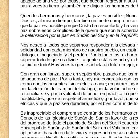
apague de una vez por todas, que puedan regresar a sus ho
paz a vuestra tierra, y también me dirijo a los hombres de
Queridos hermanos y hermanas, la paz es posible. ¡Nunca 
Dios es, al mismo tiempo, también un fuerte compromiso 
que la paz es posible porque Cristo ha resucitado y ha venc
paz sobre esos cómplices de la guerra que son la soberbia, 
la celebración por la paz en Sudán del Sur y en la Repúbl
Nos deseo a todos que sepamos responder a la elevada voc
solidaridad con cada miembro de nuestro pueblo, un espíritu
diálogo, el negociado y el perdón. Por lo tanto, os exhorto
superar todo lo que os divide. La gente está cansada y exh
se pierde todo! Hoy vuestra gente anhela un futuro mejor, q
Con gran confianza, supe en septiembre pasado que los má
un acuerdo de paz. Por lo tanto, hoy me congratulo con lo
como con los ausentes, sin excluir a nadie; en primer lugar,
por la elección del camino del diálogo, por la voluntad de c
reconciliarse y por la voluntad de poner en práctica lo qu
hostilidades, que se respete el armisticio,-¡por favor, que s
étnicas y que la paz sea duradera, por el bien común de t
Es inapreciable el compromiso común de los hermanos crist
Consejo de las Iglesias de Sudán del Sur, en favor de la re
del progreso de todo el pueblo de Sudán del Sur. Recuerdo 
Episcopal de Sudán y de Sudán del Sur en el Vaticano, con 
optimismo, basado en la fe viva y expresado en sus esfu
numerosas dificultades políticas y sociales. A todos los 