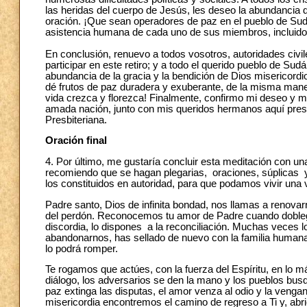
las heridas del cuerpo de Jesús, les deseo la abundancia 
oración. ¡Que sean operadores de paz en el pueblo de Sudán 
asistencia humana de cada uno de sus miembros, incluidos 
En conclusión, renuevo a todos vosotros, autoridades civil
participar en este retiro; y a todo el querido pueblo de Su
abundancia de la gracia y la bendición de Dios misericord
dé frutos de paz duradera y exuberante, de la misma maner
vida crezca y florezca! Finalmente, confirmo mi deseo y mi
amada nación, junto con mis queridos hermanos aquí prese
Presbiteriana.
Oración final
4. Por último, me gustaría concluir esta meditación con una
recomiendo que se hagan plegarias, oraciones, súplicas y
los constituidos en autoridad, para que podamos vivir una v
Padre santo, Dios de infinita bondad, nos llamas a renovar
del perdón. Reconocemos tu amor de Padre cuando doblega
discordia, lo dispones a la reconciliación. Muchas veces 
abandonarnos, has sellado de nuevo con la familia humana, 
lo podrá romper.
Te rogamos que actúes, con la fuerza del Espíritu, en lo 
diálogo, los adversarios se den la mano y los pueblos bus
paz extinga las disputas, el amor venza al odio y la veng
misericordia encontremos el camino de regreso a Ti y, abri