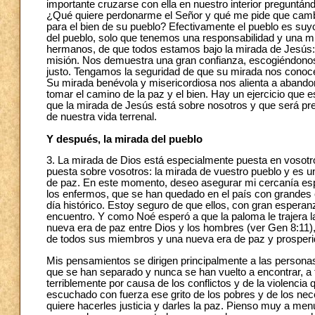
importante cruzarse con ella en nuestro interior pregunt
¿Qué quiere perdonarme el Señor y qué me pide que cambie
para el bien de su pueblo? Efectivamente el pueblo es su
del pueblo, solo que tenemos una responsabilidad y una mis
hermanos, de que todos estamos bajo la mirada de Jesús: 
misión. Nos demuestra una gran confianza, escogiéndono
justo. Tengamos la seguridad de que su mirada nos conoce
Su mirada benévola y misericordiosa nos alienta a abando
tomar el camino de la paz y el bien. Hay un ejercicio que
que la mirada de Jesús está sobre nosotros y que será pre
de nuestra vida terrenal.
Y después, la mirada del pueblo
3. La mirada de Dios está especialmente puesta en vosotr
puesta sobre vosotros: la mirada de vuestro pueblo y es un
de paz. En este momento, deseo asegurar mi cercanía espiri
los enfermos, que se han quedado en el país con grandes ex
día histórico. Estoy seguro de que ellos, con gran esper
encuentro. Y como Noé esperó a que la paloma le trajera la 
nueva era de paz entre Dios y los hombres (ver Gen 8:11), 
de todos sus miembros y una nueva era de paz y prosperi
Mis pensamientos se dirigen principalmente a las personas
que se han separado y nunca se han vuelto a encontrar, a 
terriblemente por causa de los conflictos y de la violenci
escuchado con fuerza ese grito de los pobres y de los nec
quiere hacerles justicia y darles la paz. Pienso muy a men