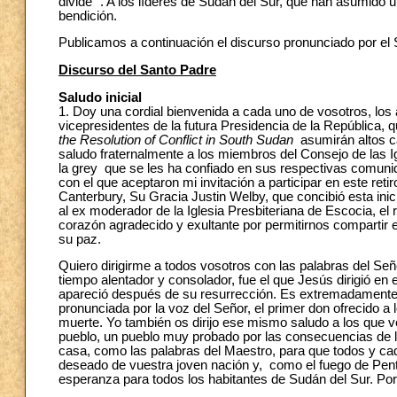
divide ”. A los líderes de Sudán del Sur, que han asumido
bendición.
Publicamos a continuación el discurso pronunciado por el Sa
Discurso del Santo Padre
Saludo inicial
1. Doy una cordial bienvenida a cada uno de vosotros, los a
vicepresidentes de la futura Presidencia de la República, 
the Resolution of Conflict in South Sudan
asumirán altos c
saludo fraternalmente a los miembros del Consejo de las 
la grey que se les ha confiado en sus respectivas comunid
con el que aceptaron mi invitación a participar en este retir
Canterbury, Su Gracia Justin Welby, que concibió esta inic
al ex moderador de la Iglesia Presbiteriana de Escocia, el
corazón agradecido y exultante por permitirnos compartir e
su paz.
Quiero dirigirme a todos vosotros con las palabras del Señ
tiempo alentador y consolador, fue el que Jesús dirigió en
apareció después de su resurrección. Es extremadamente i
pronunciada por la voz del Señor, el primer don ofrecido a
muerte. Yo también os dirijo ese mismo saludo a los que v
pueblo, un pueblo muy probado por las consecuencias de l
casa, como las palabras del Maestro, para que todos y ca
deseado de vuestra joven nación y, como el fuego de Pent
esperanza para todos los habitantes de Sudán del Sur. Por