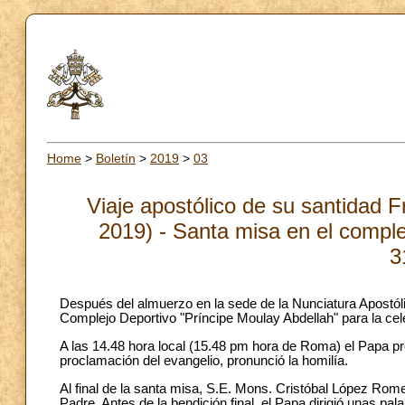
Home
>
Boletín
>
2019
>
03
Viaje apostólico de su santidad 
2019) - Santa misa en el comple
3
Después del almuerzo en la sede de la Nunciatura Apostóli
Complejo Deportivo "Príncipe Moulay Abdellah" para la cel
A las 14.48 hora local (15.48 pm hora de Roma) el Papa pr
proclamación del evangelio, pronunció la homilía.
Al final de la santa misa, S.E. Mons. Cristóbal López Rom
Padre. Antes de la bendición final, el Papa dirigió unas pal