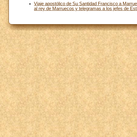
Viaje apostólico de Su Santidad Francisco a Marru
al rey de Marruecos y telegramas a los jefes de Es