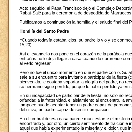
Acto seguido, el Papa Francisco dejó el Complejo Deportivo
Rabat-Salé para la ceremonia de despedida de Marruecos
Publicamos a continuación la homilía y el saludo final del 
Homilía del Santo Padre
«Cuando todavía estaba lejos, su padre lo vio y se conmov
15,20).
Así el evangelio nos pone en el corazón de la parábola que t
entrañas no lo deja llegar a casa cuando lo sorprende cor
al verlo regresar.
Pero no fue el único momento en que el padre corrió. Su al
sale a su encuentro para invitarlo a participar de la fiesta 
bienvenida, le costaba soportar la alegría del padre, no re
su hermano sigue perdido, porque lo había perdido ya en 
En su incapacidad de participar de la fiesta, no sólo no r
orfandad a la fraternidad, el aislamiento al encuentro, la 
tampoco puede aceptar tener un padre capaz de perdonar, 
definitiva, un padre capaz de sentir compasión.
En el umbral de esa casa parece manifestarse el misterio de
encontrado y, por otro, un cierto sentimiento de traición e i
aquel que había experimentado la miseria y el dolor, que i