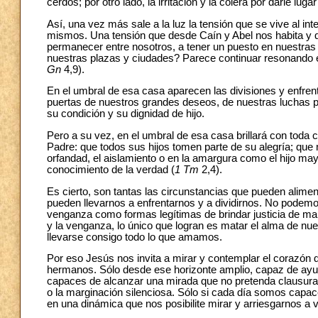
cerdos; por otro lado, la irritación y la cólera por darle lu
Así, una vez más sale a la luz la tensión que se vive al i
mismos. Una tensión que desde Caín y Abel nos habita y q
permanecer entre nosotros, a tener un puesto en nuestra
nuestras plazas y ciudades? Parece continuar resonando e
Gn
4,9).
En el umbral de esa casa aparecen las divisiones y enfrent
puertas de nuestros grandes deseos, de nuestras luchas p
su condición y su dignidad de hijo.
Pero a su vez, en el umbral de esa casa brillará con toda c
Padre: que todos sus hijos tomen parte de su alegría; que
orfandad, el aislamiento o en la amargura como el hijo ma
conocimiento de la verdad (
1 Tm
2,4).
Es cierto, son tantas las circunstancias que pueden aliment
pueden llevarnos a enfrentarnos y a dividirnos. No podemo
venganza como formas legítimas de brindar justicia de maner
y la venganza, lo único que logran es matar el alma de nue
llevarse consigo todo lo que amamos.
Por eso Jesús nos invita a mirar y contemplar el corazón
hermanos. Sólo desde ese horizonte amplio, capaz de ayu
capaces de alcanzar una mirada que no pretenda clausurar
o la marginación silenciosa. Sólo si cada día somos capaces
en una dinámica que nos posibilite mirar y arriesgarnos 