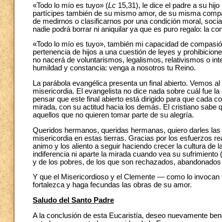
«Todo lo mío es tuyo» (
Lc
15,31), le dice el padre a su hijo
partícipes también de su mismo amor, de su misma compasi
de medirnos o clasificarnos por una condición moral, socia
nadie podrá borrar ni aniquilar ya que es puro regalo: la 
«Todo lo mío es tuyo», también mi capacidad de compasión
pertenencia de hijos a una cuestión de leyes y prohibicio
no nacerá de voluntarismos, legalismos, relativismos o i
humildad y constancia: venga a nosotros tu Reino.
La parábola evangélica presenta un final abierto. Vemos al p
misericordia. El evangelista no dice nada sobre cuál fue 
pensar que este final abierto está dirigido para que cada 
mirada, con su actitud hacia los demás. El cristiano sab
aquellos que no quieren tomar parte de su alegría.
Queridos hermanos, queridas hermanas, quiero darles las g
misericordia en estas tierras. Gracias por los esfuerzos 
animo y los aliento a seguir haciendo crecer la cultura de l
indiferencia ni aparte la mirada cuando vea su sufrimiento 
y de los pobres, de los que son rechazados, abandonados e
Y que el Misericordioso y el Clemente — como lo invoc
fortalezca y haga fecundas las obras de su amor.
Saludo del Santo Padre
A la conclusión de esta Eucaristía, deseo nuevamente bende