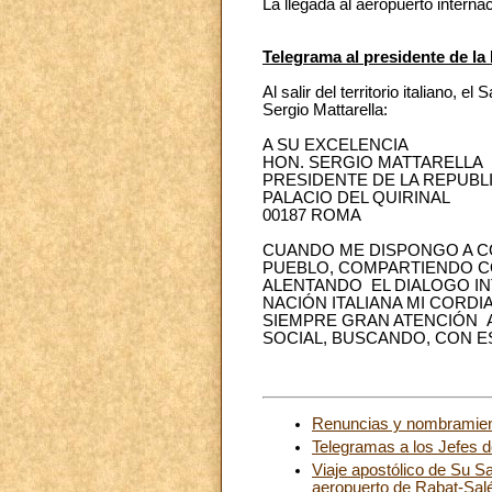
La llegada al aeropuerto intern
Telegrama al presidente de la 
Al salir del territorio italiano,
Sergio Mattarella:
A SU EXCELENCIA
HON. SERGIO MATTARELLA
PRESIDENTE DE LA REPUBLI
PALACIO DEL QUIRINAL
00187 ROMA
CUANDO ME DISPONGO A C
PUEBLO, COMPARTIENDO C
ALENTANDO EL DIALOGO INT
NACIÓN ITALIANA MI CORD
SIEMPRE GRAN ATENCIÓN A
SOCIAL, BUSCANDO, CON E
Renuncias y nombramie
Telegramas a los Jefes 
Viaje apostólico de Su S
aeropuerto de Rabat-Salé