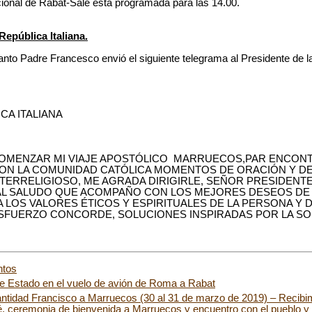
acional de Rabat-Salé está programada para las 14.00.
República Italiana.
 el Santo Padre Francesco envió el siguiente telegrama al Presidente de l
CA ITALIANA
OMENZAR MI VIAJE APOSTÓLICO MARRUECOS,PAR ENCONT
ON LA COMUNIDAD CATÓLICA MOMENTOS DE ORACIÓN Y DE
ERRELIGIOSO, ME AGRADA DIRIGIRLE, SEÑOR PRESIDENTE,
IAL SALUDO QUE ACOMPAÑO CON LOS MEJORES DESEOS DE 
 LOS VALORES ÉTICOS Y ESPIRITUALES DE LA PERSONA Y D
SFUERZO CONCORDE, SOLUCIONES INSPIRADAS POR LA SO
ntos
de Estado en el vuelo de avión de Roma a Rabat
antidad Francisco a Marruecos (30 al 31 de marzo de 2019) – Recibimi
, ceremonia de bienvenida a Marruecos y encuentro con el pueblo y 