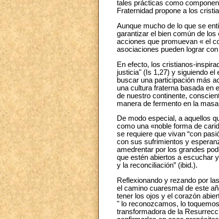
tales prácticas como component
Fraternidad propone a los cristia
Aunque mucho de lo que se entie
garantizar el bien común de los 
acciones que promuevan « el con
asociaciones pueden lograr con m
En efecto, los cristianos-inspir
justicia" (Is 1,27) y siguiendo e
buscar una participación más ac
una cultura fraterna basada en 
de nuestro continente, conscient
manera de fermento en la masa p
De modo especial, a aquellos que 
como una «noble forma de carid
se requiere que vivan “con pasió
con sus sufrimientos y esperanz
amedrentar por los grandes pod
que estén abiertos a escuchar y
y la reconciliación” (ibid.).
Reflexionando y rezando por las
el camino cuaresmal de este año
tener los ojos y el corazón abi
" lo reconozcamos, lo toquemos
transformadora de la Resurrecci