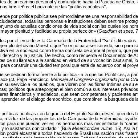
es de un camino personal y comunitario hacia la Pascua de Cristo, 
nos brasileños el horizonte de las "políticas públicas".
nde por política pública sea primordialmente una responsabilidad de
ciudadanos, todas las personas e instituciones deben sentirse protago
junto de aquellas condiciones de vida social con las cuales los homb
ayor plenitud y facilidad su propia perfección» (
Gaudium et spes,
7
ados por el lema de esta Campaña de la Fraternidad "Seréis liberados 
l ejemplo del divino Maestro que "no vino para ser servido, sino para s
tiva en la sociedad como forma concreta de amor al prójimo, que per
el derecho y la justicia. De hecho, como recuerda el Documento de Ap
es de su llamada a la santidad en virtud de su vocación bautismal, l
ara construir una ciudad temporal que esté de acuerdo con el proye
se dedican formalmente a la política - a la que los Pontífices, a parti
ad» (cf. Papa Francisco,
Mensaje al Congreso organizado por la CA
n su servicio a los pueblos, que vibren con las fibras íntimas de su
e
as; políticos que antepongan el bien común a sus intereses privados
eres financieros y mediáticos, que sean competentes y pacientes a
 aprender en el diálogo democrático, que combinen la búsqueda de la 
 políticas públicas con la gracia del Espíritu Santo, deseo, querido
, a la luz de las propuestas de la Campaña de la Fraternidad, ayude a
ertos para que puedan ver en los hermanos más necesitados la "carne
 y lo asistamos con cuidado " (Bula
Misericordiae vultus
, 15). Así la
ón podrá alcanzar a todos haciendo de Brasil una nación más fratern