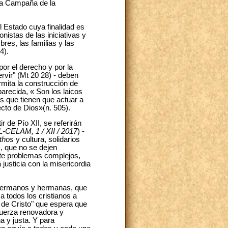
la Campaña de la
l Estado cuya finalidad es
nistas de las iniciativas y
res, las familias y las
4).
por el derecho y por la
ervir" (Mt 20 28) - deben
mita la construcción de
arecida, « Son los laicos
os que tienen que actuar a
cto de Dios»(n. 505).
r de Pío XII, se referirán
L-CELAM, 1 / XII / 2017
) -
thos
y cultura, solidarios
, que no se dejen
nte problemas complejos,
justicia con la misericordia
s hermanos y hermanas, que
 todos los cristianos a
 de Cristo" que espera que
 fuerza renovadora y
a y justa. Y para