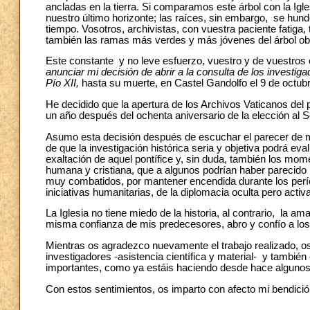
ancladas en la tierra. Si comparamos este árbol con la Igle
nuestro último horizonte; las raíces, sin embargo, se hund
tiempo. Vosotros, archivistas, con vuestra paciente fatiga,
también las ramas más verdes y más jóvenes del árbol obte
Este constante y no leve esfuerzo, vuestro y de vuestros 
anunciar mi decisión de abrir a la consulta de los investig
Pío XII,
hasta su muerte, en Castel Gandolfo el 9 de octub
He decidido que la apertura de los Archivos Vaticanos del 
un año después del ochenta aniversario de la elección al S
Asumo esta decisión después de escuchar el parecer de 
de que la investigación histórica seria y objetiva podrá eva
exaltación de aquel pontífice y, sin duda, también los mo
humana y cristiana, que a algunos podrían haber parecido
muy combatidos, por mantener encendida durante los perío
iniciativas humanitarias, de la diplomacia oculta pero acti
La Iglesia no tiene miedo de la historia, al contrario, la 
misma confianza de mis predecesores, abro y confío a los
Mientras os agradezco nuevamente el trabajo realizado, os
investigadores -asistencia científica y material- y también
importantes, como ya estáis haciendo desde hace algunos
Con estos sentimientos, os imparto con afecto mi bendición