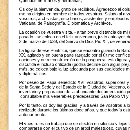
Queridos hermanos y hermanas,
Os doy la bienvenida, grato de recibiros. Agradezco al o
me ha dirigido en nombre de todos vosotros. Saludo al arz
vosotros, archivistas, escribanos, asistentes y empleados
Vaticana de Paleografía, Diplomática y Archivos.
La ocasión de vuestra visita, - a tan breve distancia de mi
pasado –se coloca en el feliz aniversario, justo anteayer, 
2 de marzo de 1939, del Siervo de Dios Pío XII, de vener
La figura de ese Pontífice, que se encontró guiando la Ba
XX, agitado y en buena parte rasgado por el último conflic
naciones y de reconstrucción de la posguerra, esta figur
discutida e incluso criticada (podría decirse con algún pre
más, se coloca bajo la luz adecuada por sus cualidades mul
y diplomáticas.
Por deseo del Papa Benedicto XVI, vosotros, superiores y o
de la Santa Sede y del Estado de la Ciudad del Vaticano, 
inventario y preparación de la abundante documentación prod
consultable mis venerables predecesores San Pablo VI y 
Por lo tanto, os doy las gracias, y a través de vosotros a l
realizado durante los últimos doce años, y que todavía es
anteriormente.
El vuestro es un trabajo que se efectúa en silencio y lejos
compararse con el cultivo de un árbol majestuoso, cuyas r