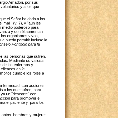
ergio Amadori, por sus
 voluntarios y a los que
s que el Señor ha dado a los
 mal " (v. 7), y "aún les
 un medio poderoso para
avanza y con él aumentan
e los organismos vivos,
ue pueda permitir incluso la
nsejo Pontificio para la
de las personas que sufren.
adas. Mediante su valiosa
io de los enfermos y
y eficaces en
la
ámbitos cumple los roles a
a enfermedad, con acciones
s a los que sufren, para
r ya un "descarte" con
 acción para promover el
ara el paciente y para los
de tantos hombres y mujeres