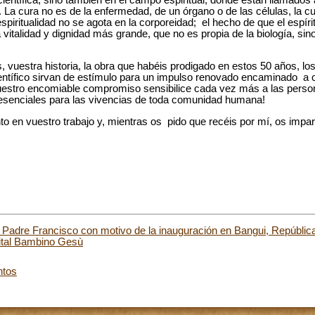
u. La cura no es de la enfermedad, de un órgano o de las células, la 
spiritualidad no se agota en la corporeidad; el hecho de que el espíri
vitalidad y dignidad más grande, que no es propia de la biología, sin
uestra historia, la obra que habéis prodigado en estos 50 años, lo
científico sirvan de estímulo para un impulso renovado encaminado a c
estro encomiable compromiso sensibilice cada vez más a las persona
o esenciales para las vivencias de toda comunidad humana!
nto en vuestro trabajo y, mientras os pido que recéis por mí, os impa
Padre Francisco con motivo de la inauguración en Bangui, República
pital Bambino Gesù
ntos