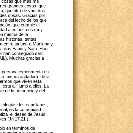
as cosas que más me
 tres grandes cosas, que
mo, que otra de vuestras
andes cosas. Gracias por
erca del lecho de los que
ación, que cumple el
midad afectuosa es muy
ión misma de la
s historias, tantas
 entre tantas- a Marilena y
s hijos Fabio y Sara. Han
or han conseguido salir
 AIL). Muchas gracias a
la persona experimenta en
a. La misma andadura de la
nfermos que viven esta
está allí junto a ellos. La
e de la presencia y del
atologías: los capellanes,
ernal, es la comunidad
etiza el deseo de Jesús
es (Jn 17.21 ).
olo en términos de
 a atender a las personas en