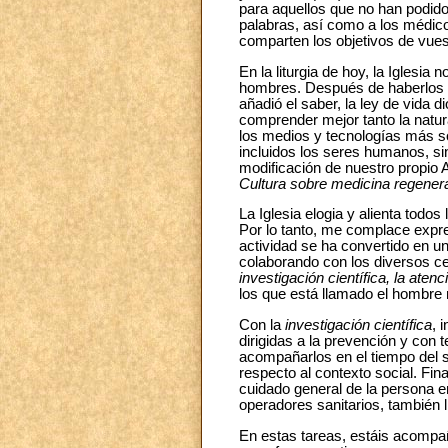
para aquellos que no han podido
palabras, así como a los médicos
comparten los objetivos de vues
En la liturgia de hoy, la Iglesia 
hombres. Después de haberlos cre
añadió el saber, la ley de vida 
comprender mejor tanto la natu
los medios y tecnologías más so
incluidos los seres humanos, sin
modificación de nuestro propio 
Cultura sobre medicina regener
La Iglesia elogia y alienta todo
Por lo tanto, me complace expre
actividad se ha convertido en un
colaborando con los diversos ce
investigación científica, la atenc
los que está llamado el hombre
Con la
investigación científica
, 
dirigidas a la prevención y con
acompañarlos en el tiempo del s
respecto al contexto social. Fin
cuidado general de la persona e
operadores sanitarios, también l
En estas tareas, estáis acompañ