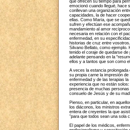
que ofrecen su tiempo para per
emocionó cuando llegué, hace se
conllevan una organización entr
capacidades, la de hacer coopera
ellas. Como María, que se quedó 
sufren y efectúan ese acompaña
mandamiento al amor recíproco y
necesaria en relación con el pa
enfermedad, en su especificidad
historias de cruz entre vosotro
Silvano Bellato, como ejemplo. 
tenido el coraje de quedarse de 
adelante pensando en la “resurr
ellos y a tantos que son como e
A veces la estancia prolongada 
su propia carne la impresión de
enfermedad y de las terapias la
experiencia que no están solos: e
presencia de muchas personas qu
consuelo de Jesús y de su madr
Pienso, en particular, en aquell
los diáconos, los ministros extr
entera de creyentes la que asi
"para que todos sean una sola c
El papel de los médicos, enferm
profesionalismo y capacitación c