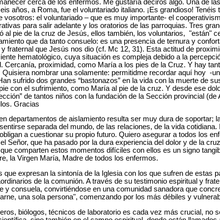
manecer cerca de los enfermos. Me gustaría deciros algo. Una de l
is años, a Roma, fue el voluntariado italiano. ¡Es grandioso! Tenéis
e vosotros: el voluntariado – que es muy importante- el cooperativis
tivas para salir adelante y los oratorios de las parroquias. Tres gr
al pie de la cruz de Jesús, ellos también, los voluntarios, "están" c
miento que da tanto consuelo: es una presencia de ternura y confort
 fraternal que Jesús nos dio (cf. Mc 12, 31). Esta actitud de proxi
ciente hematológico, cuya situación es compleja debido a la percepc
. Cercanía, proximidad, como María a los pies de la Cruz. Y hay tanta
s. Quisiera nombrar una solamente: permitidme recordar aquí hoy -una
Han sufrido dos grandes “bastonazos” en la vida con la muerte de su
pie con el sufrimiento, como María al pie de la cruz. Y desde ese dol
ección” de tantos niños con la fundación de la Sección provincial (de
llos. Gracias
en departamentos de aislamiento resulta ser muy dura de soportar; 
 sentirse separada del mundo, de las relaciones, de la vida cotidian
 obligan a cuestionar su propio futuro. Quiero asegurar a todos los e
l Señor, que ha pasado por la dura experiencia del dolor y de la cruz, 
e comparten estos momentos difíciles con ellos es un signo tangibl
e, la Virgen María, Madre de todos los enfermos.
os que expresan la sintonía de la Iglesia con los que sufren de estas p
aordinarios de la comunión. A través de su testimonio espiritual y frat
ste y consuela, convirtiéndose en una comunidad sanadora que concr
arne, una sola persona", comenzando por los más débiles y vulnerabl
eros, biólogos, técnicos de laboratorio es cada vez más crucial, no s
ientífica, sino también en el campo espiritual, donde están llamados