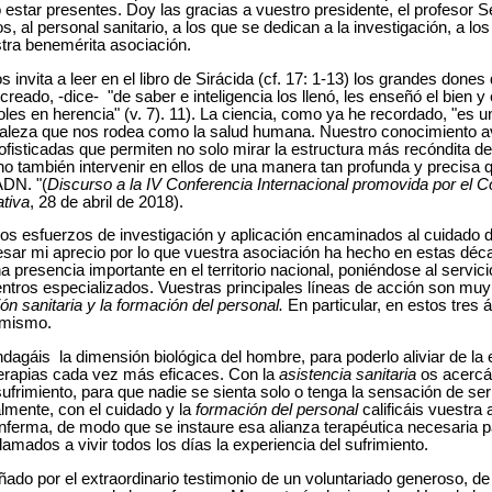
 estar presentes. Doy las gracias a vuestro presidente, el profesor S
, al personal sanitario, a los que se dedican a la investigación, a los
tra benemérita asociación.
nos invita a leer en el libro de Sirácida (cf. 17: 1-13) los grandes done
ado, -dice- "de saber e inteligencia los llenó, les enseñó el bien y el
dioles en herencia" (v. 7). 11). La ciencia, como ya he recordado, "es
raleza que nos rodea como la salud humana. Nuestro conocimiento 
fisticadas que permiten no solo mirar la estructura más recóndita d
o también intervenir en ellos de una manera tan profunda y precisa q
ADN. "(
Discurso a la IV Conferencia Internacional promovida por el Co
ativa
, 28 de abril de 2018).
s los esfuerzos de investigación y aplicación encaminados al cuidado 
sar mi aprecio por lo que vuestra asociación ha hecho en estas déc
a presencia importante en el territorio nacional, poniéndose al servic
ntros especializados. Vuestras principales líneas de acción son mu
ión sanitaria y la formación del personal.
En particular, en estos tres 
 mismo.
indagáis la dimensión biológica del hombre, para poderlo aliviar de l
 terapias cada vez más eficaces. Con la
asistencia sanitaria
os acercái
ufrimiento, para que nadie se sienta solo o tenga la sensación de se
almente, con el cuidado y la
formación del personal
calificáis vuestra
nferma, de modo que se instaure esa alianza terapéutica necesaria p
lamados a vivir todos los días la experiencia del sufrimiento.
ado por el extraordinario testimonio de un voluntariado generoso, 