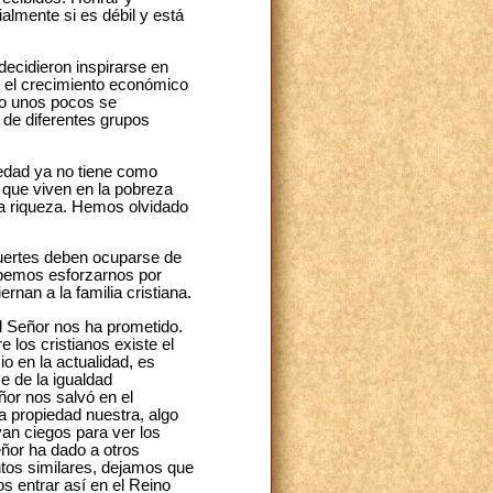
ialmente si es débil y está
decidieron inspirarse en
e el crecimiento económico
lo unos pocos se
de diferentes grupos
iedad ya no tiene como
 que viven en la pobreza
sa riqueza. Hemos olvidado
fuertes deben ocuparse de
debemos esforzarnos por
rnan a la familia cristiana.
l Señor nos ha prometido.
e los cristianos existe el
io en la actualidad, es
e de la igualdad
ñor nos salvó en el
a propiedad nuestra, algo
an ciegos para ver los
ñor ha dado a otros
tos similares, dejamos que
os entrar así en el Reino