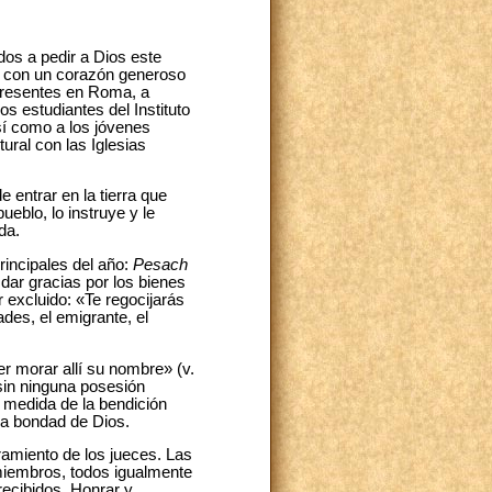
os a pedir a Dios este
la con un corazón generoso
 presentes en Roma, a
os estudiantes del Instituto
sí como a los jóvenes
ural con las Iglesias
 entrar en la tierra que
ueblo, lo instruye y le
da.
rincipales del año:
Pesach
dar gracias por los bienes
r excluido: «Te regocijarás
ades, el emigrante, el
er morar allí su nombre» (v.
, sin ninguna posesión
 medida de la bendición
 la bondad de Dios.
bramiento de los jueces. Las
 miembros, todos igualmente
recibidos. Honrar y