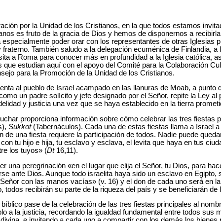
ón por la Unidad de los Cristianos, en la que todos estamos invitad
tianos es fruto de la gracia de Dios y hemos de disponernos a recibir
ra especialmente poder orar con los representantes de otras Iglesias
 y fraterno. También saludo a la delegación ecuménica de Finlandia, a l
ta a Roma para conocer más en profundidad a la Iglesia católica, a
 que estudian aquí con el apoyo del Comité para la Colaboración Cult
sejo para la Promoción de la Unidad de los Cristianos.
enta al pueblo de Israel acampado en las llanuras de Moab, a punto de
omo un padre solícito y jefe designado por el Señor, repite la Ley al p
delidad y justicia una vez que se haya establecido en la tierra prometi
har proporciona información sobre cómo celebrar las tres fiestas p
s),
Sukkot
(Tabernáculos). Cada una de estas fiestas llama a Israel a 
n de una fiesta requiere la participación de todos. Nadie puede queda
con tu hijo e hija, tu esclavo y esclava, el levita que haya en tus ciud
re los tuyos» (
Dt
16,11).
r una peregrinación «en el lugar que elija el Señor, tu Dios, para hac
ponerse ante Dios. Aunque todo israelita haya sido un esclavo en Egipto
 Señor con las manos vacías» (v. 16) y el don de cada uno será en la
o, todos recibirán su parte de la riqueza del país y se beneficiarán de
bíblico pase de la celebración de las tres fiestas principales al nom
lo a la justicia, recordando la igualdad fundamental entre todos sus
 divina, e invitando a cada uno a compartir con los demás los bienes 