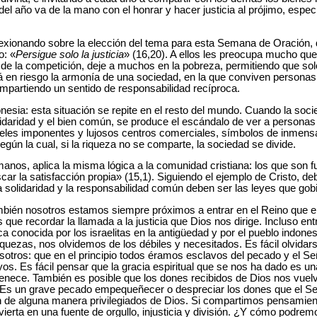
s del año va de la mano con el honrar y hacer justicia al prójimo, espec
flexionando sobre la elección del tema para esta Semana de Oración, 
o: «
Persigue solo la justicia
» (16,20). A ellos les preocupa mucho qu
a de la competición, deje a muchos en la pobreza, permitiendo que so
en riesgo la armonía de una sociedad, en la que conviven personas 
ompartiendo un sentido de responsabilidad recíproca.
onesia: esta situación se repite en el resto del mundo. Cuando la soc
olidaridad y el bien común, se produce el escándalo de ver a personas
oteles imponentes y lujosos centros comerciales, símbolos de inmen
egún la cual, si la riqueza no se comparte, la sociedad se divide.
manos, aplica la misma lógica a la comunidad cristiana: los que son 
scar la satisfacción propia» (15,1). Siguiendo el ejemplo de Cristo, 
La solidaridad y la responsabilidad común deben ser las leyes que gobie
bién nosotros estamos siempre próximos a entrar en el Reino que e
 que recordar la llamada a la justicia que Dios nos dirige. Incluso entr
a conocida por los israelitas en la antigüedad y por el pueblo indones
quezas, nos olvidemos de los débiles y necesitados. Es fácil olvidars
sotros: que en el principio todos éramos esclavos del pecado y el Se
os. Es fácil pensar que la gracia espiritual que se nos ha dado es un
enece. También es posible que los dones recibidos de Dios nos vuelv
. Es un grave pecado empequeñecer o despreciar los dones que el Se
de alguna manera privilegiados de Dios. Si compartimos pensamien
ierta en una fuente de orgullo, injusticia y división. ¿Y cómo podrem