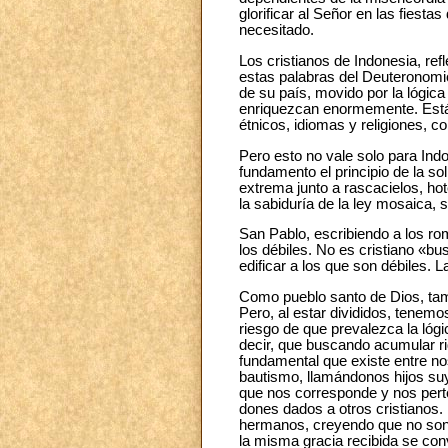
glorificar al Señor en las fiesta
necesitado.
Los cristianos de Indonesia, re
estas palabras del Deuteronomi
de su país, movido por la lógic
enriquezcan enormemente. Está 
étnicos, idiomas y religiones, c
Pero esto no vale solo para Ind
fundamento el principio de la s
extrema junto a rascacielos, h
la sabiduría de la ley mosaica, s
San Pablo, escribiendo a los ro
los débiles. No es cristiano «bu
edificar a los que son débiles. 
Como pueblo santo de Dios, tam
Pero, al estar divididos, tenemos
riesgo de que prevalezca la lógic
decir, que buscando acumular ri
fundamental que existe entre no
bautismo, llamándonos hijos suy
que nos corresponde y nos pert
dones dados a otros cristianos
hermanos, creyendo que no son 
la misma gracia recibida se conv