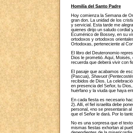
Homilía del Santo Padre
Hoy comienza la Semana de Oraci
gran don. La unidad de los cris
y servicial. Esta tarde me aleg
quienes dirijo un saludo cordial
Ecuménico de Bossey, en su visi
ortodoxos y ortodoxos orientales
Ortodoxas, perteneciente al Con
El libro del Deuteronomio repres
Dios le prometió. Aquí, Moisés, c
recuerda que deberá vivir con fi
El pasaje que acabamos de escuc
(Pascua),
Shavuot
(Pentecosté
recibidos de Dios. La celebració
en presencia del Señor, tu Dios, 
huérfano y la viuda que haya ent
En cada fiesta es necesario hace
2). Allí, el fiel israelita debe 
personal, «no se presentarán al
que el Señor le dará. Por lo tant
No es una sorpresa que el texto 
mismas fiestas exhortan al pueb
dependientes de la misericordia