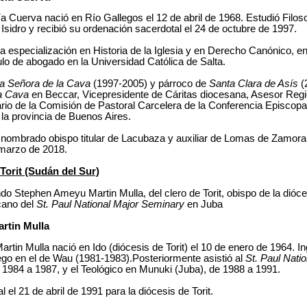
 Cuerva nació en Río Gallegos el 12 de abril de 1968. Estudió Filoso
Isidro y recibió su ordenación sacerdotal el 24 de octubre de 1997.
 especialización en Historia de la Iglesia y en Derecho Canónico, en
ulo de abogado en la Universidad Católica de Salta.
a Señora de la Cava
(1997-2005) y párroco de
Santa Clara de Asís
(
a Cava
en Beccar, Vicepresidente de Cáritas diocesana, Asesor Regio
ario de la Comisión de Pastoral Carcelera de la Conferencia Episcopa
 la provincia de Buenos Aires.
nombrado obispo titular de Lacubaza y auxiliar de Lomas de Zamora,
 marzo de 2018.
orit (Sudán del Sur)
o Stephen Ameyu Martin Mulla, del clero de Torit, obispo de la dióces
cano del
St. Paul National Major Seminary
en Juba
rtin Mulla
in Mulla nació en Ido (diócesis de Torit) el 10 de enero de 1964. I
ego en el de Wau (1981-1983).Posteriormente asistió al
St. Paul Nati
 1984 a 1987, y el Teológico en Munuki (Juba), de 1988 a 1991.
 el 21 de abril de 1991 para la diócesis de Torit.