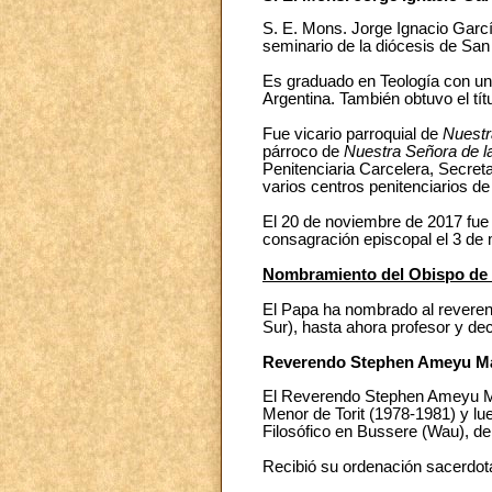
S. E. Mons. Jorge Ignacio García
seminario de la diócesis de San 
Es graduado en Teología con una
Argentina. También obtuvo el tít
Fue vicario parroquial de
Nuestr
párroco de
Nuestra Señora de l
Penitenciaria Carcelera, Secret
varios centros penitenciarios de
El 20 de noviembre de 2017 fue 
consagración episcopal el 3 de
Nombramiento del Obispo de T
El Papa ha nombrado al reverend
Sur), hasta ahora profesor y de
Reverendo Stephen Ameyu Ma
El Reverendo Stephen Ameyu Mart
Menor de Torit (1978-1981) y lu
Filosófico en Bussere (Wau), de
Recibió su ordenación sacerdotal