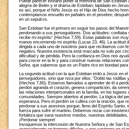
Puede parecer extraño poner la memoria de San Esteban al 
alegría de Belén y el drama de Esteban, lapidado en Jerusa
es así, porque el Niño Jesús es el Hijo de Dios hecho hom
contemplamos envuelto en pañales en el pesebre; después
en un sepulcro.
San Esteban fue el primero en seguir los pasos del Maestr
perdonando
a sus perseguidores. Dos actitudes: confiaba 
recibe mi espíritu" (Hechos 7,59). Estas palabras son muy 
manos encomiendo mi espíritu (Lucas 23, 46). La actitud de
dirigida a cada uno de nosotros para que recibamos con fe
negativo. Nuestra existencia está marcada no solo por cir
dificultad y de pérdida. Pero la confianza en Dios nos ayu
para crecer en la fe y para construir nuevas relaciones 
Señor, que sabemos que es un Padre rico en bondad para 
La segunda actitud con la que Esteban imitó a Jesús en el
perseguidores, sino que reza por ellos: "Dobló las rodillas
(Hechos 7,60). Estamos llamados a aprender de él a perdon
perdón agranda el corazón, genera compartición, da sereni
las relaciones interpersonales en la familia, en los lugares 
comunidades. Siempre abiertos al perdón. La lógica del pe
esperanza. Pero el perdón se cultiva con la oración, que 
perdonar a sus asesinos porque, lleno del Espíritu Santo, mir
fuerza para sufrir el martirio. Debemos rezar con insistenc
fortaleza que sana nuestros miedos, nuestras debilidade
¡Perdonar siempre!
Invoquemos la intercesión de Nuestra Señora y de San Es