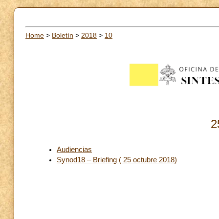
Home
>
Boletín
>
2018
>
10
2
Audiencias
Synod18 – Briefing ( 25 octubre 2018)