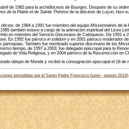
abril de 1982 para la archidiócesis de Bourges. Después de su orden
res de la Plaine et de Sainte Thérèse
de la diócesis de Luçon, hizo su
oficios: de 1984 a 1991 fue miembro del equipo
Missionnaires de la 
 1985 también estuvo a cargo de la animación espiritual del Liceo
Leó
irtió en miembro del Servicio Diocesano de Catequesis. De 1991 a 
use. En 1992 fue párroco
in solidum
y en 2001 párroco moderador de 
s parroquias. También fue nombrado superior diocesano de los
Missi
 mismo tiempo, de 1997 a 2003, fue delegado episcopal para la Reno
elegado de Vida Religiosa, y en 2004 párroco de la Resurrección en 
brado obispo de Mende y recibió la consagración episcopal el 18 de
ciones presididas por el Santo Padre Francisco (junio - agosto 2018)