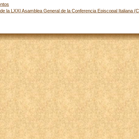
ntos
 de la LXXI Asamblea General de la Conferencia Episcopal Italiana (C