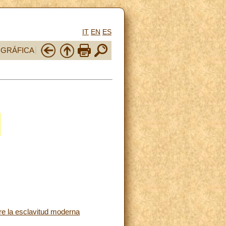
IT
EN
ES
OGRÁFICA
re la esclavitud moderna