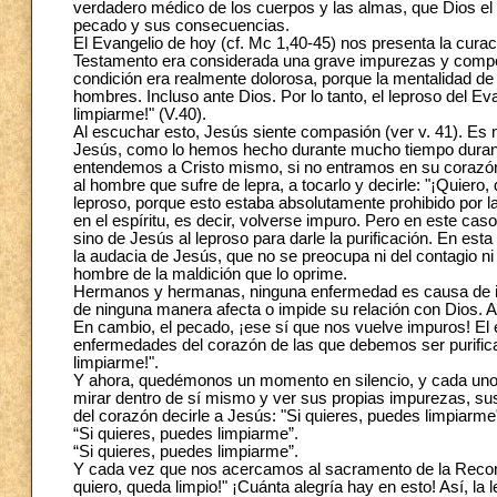
verdadero médico de los cuerpos y las almas, que Dios el
pecado y sus consecuencias.
El Evangelio de hoy (cf. Mc 1,40-45) nos presenta la cura
Testamento era considerada una grave impurezas y compor
condición era realmente dolorosa, porque la mentalidad de 
hombres. Incluso ante Dios. Por lo tanto, el leproso del E
limpiarme!" (V.40).
Al escuchar esto, Jesús siente compasión (ver v. 41). Es m
Jesús, como lo hemos hecho durante mucho tiempo durante 
entendemos a Cristo mismo, si no entramos en su corazón 
al hombre que sufre de lepra, a tocarlo y decirle: "¡Quier
leproso, porque esto estaba absolutamente prohibido por la
en el espíritu, es decir, volverse impuro. Pero en este caso
sino de Jesús al leproso para darle la purificación. En es
la audacia de Jesús, que no se preocupa ni del contagio ni
hombre de la maldición que lo oprime.
Hermanos y hermanas, ninguna enfermedad es causa de im
de ninguna manera afecta o impide su relación con Dios. A
En cambio, el pecado, ¡ese sí que nos vuelve impuros! El e
enfermedades del corazón de las que debemos ser purifica
limpiarme!".
Y ahora, quedémonos un momento en silencio, y cada uno d
mirar dentro de sí mismo y ver sus propias impurezas, sus
del corazón decirle a Jesús: "Si quieres, puedes limpiarme
“Si quieres, puedes limpiarme”.
“Si quieres, puedes limpiarme”.
Y cada vez que nos acercamos al sacramento de la Reconci
quiero, queda limpio!" ¡Cuánta alegría hay en esto! Así, la