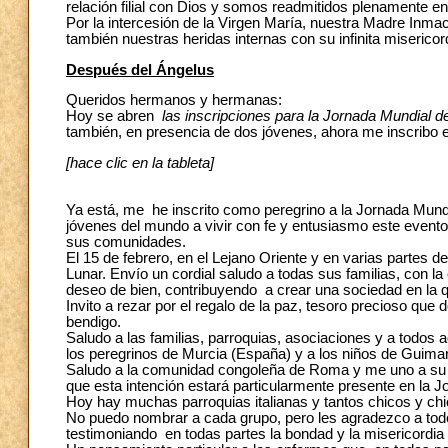
relación filial con Dios y somos readmitidos plenamente e
Por la intercesión de la Virgen María, nuestra Madre Inmac
también nuestras heridas internas con su infinita miserico
Después del Ángelus
Queridos hermanos y hermanas:
Hoy se abren
las inscripciones para la Jornada Mundial d
también, en presencia de dos jóvenes, ahora me inscribo e
[hace clic en la tableta]
Ya está, me he inscrito como peregrino a la Jornada Mundi
jóvenes del mundo a vivir con fe y entusiasmo este event
sus comunidades.
El 15 de febrero, en el Lejano Oriente y en varias partes
Lunar. Envío un cordial saludo a todas sus familias, con la
deseo de bien, contribuyendo a crear una sociedad en la 
Invito a rezar por el regalo de la paz, tesoro precioso q
bendigo.
Saludo a las familias, parroquias, asociaciones y a todos a
los peregrinos de Murcia (España) y a los niños de Guimar
Saludo a la comunidad congoleña de Roma y me uno a su 
que esta intención estará particularmente presente en la 
Hoy hay muchas parroquias italianas y tantos chicos y chi
No puedo nombrar a cada grupo, pero les agradezco a todo
testimoniando en todas partes la bondad y la misericordia 