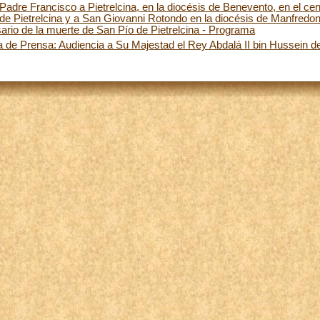
 Padre Francisco a Pietrelcina, en la diocésis de Benevento, en el cen
de Pietrelcina y a San Giovanni Rotondo en la diocésis de Manfredo
sario de la muerte de San Pío de Pietrelcina - Programa
 de Prensa: Audiencia a Su Majestad el Rey Abdalá II bin Hussein d