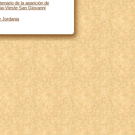
tenario de la aparición de
nia-Vieste-San Giovanni
e Jordania