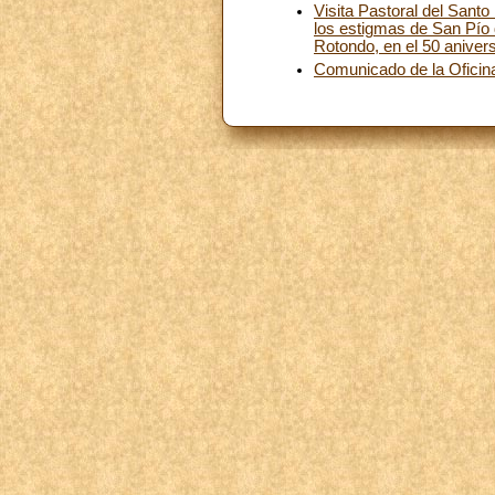
Visita Pastoral del Santo
los estigmas de San Pío 
Rotondo, en el 50 aniver
Comunicado de la Oficina