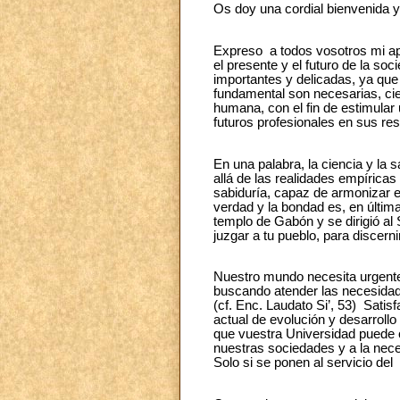
Os doy una cordial bienvenida y
Expreso a todos vosotros mi ap
el presente y el futuro de la so
importantes y delicadas, ya que 
fundamental son necesarias, ci
humana, con el fin de estimular
futuros profesionales en sus re
En una palabra, la ciencia y la 
allá de las realidades empíricas
sabiduría, capaz de armonizar e
verdad y la bondad es, en última
templo de Gabón y se dirigió al
juzgar a tu pueblo, para discerni
Nuestro mundo necesita urgentem
buscando atender las necesidade
(cf. Enc. Laudato Si’, 53) Sati
actual de evolución y desarroll
que vuestra Universidad puede c
nuestras sociedades y a la nec
Solo si se ponen al servicio de