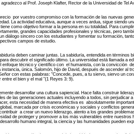
 agradezco al Prof. Joseph Klafter, Rector de la Universidad de Tel A
recio por vuestro compromiso con la formación de las nuevas gene
ciedad. La actividad educativa, aunque a veces ardua, sigue siendo u
tiene como objetivo formar a la persona en su totalidad. Para cumplir
ertamente, grandes capacidades profesionales y técnicas, pero tambi
 un diálogo sincero con los estudiantes y fomentar su formación, t
spectivos campos de estudio.
sabiduría deben caminar juntas. La sabiduría, entendida en términos b
 para descubrir el significado último. La universidad está llamada a ed
l enfoque técnico y científico con el humanista, con la convicción d
 instancia, única. Salomón, hijo de David, después de ascender al tron
 Señor con estas palabras: "Concede, pues, a tu siervo, siervo un co
r entre el bien y el mal "(1 Reyes 3: 9).
ente desarrollar una cultura sapiencial. Hace falta construir lide
s de las generaciones actuales incluyendo a todos, sin perjudicar a
sfacer, esta necesidad de manera efectiva es absolutamente importan
o global, marcada por crisis económicas y sociales y conflictos gener
ontribuir a crear un nuevo liderazgo, atento a los grandes problema
esidad de proteger y promover a los más vulnerables entre nuestro
l desarrollo humano integral, la ciencia y las humanidades pueden exp