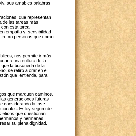
viv, sus amables palabras.
raciones, que representan
na de las tareas más
 con esta tarea
én empatía y sensibilidad
anto como personas que como
íblicos, nos permite ir más
ucar a una cultura de la
e que la búsqueda de la
o, se retiró a orar en el
razón que entienda, para
razgos que marquen caminos,
 las generaciones futuras
te considerando la fase
acionales. Estoy seguro de
s éticos que cuestionan
s hermanos y hermanas.
resar su plena dignidad.