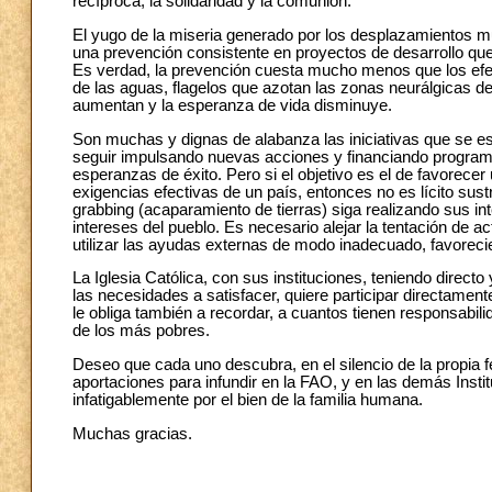
recíproca, la solidaridad y la comunión.
El yugo de la miseria generado por los desplazamientos 
una prevención consistente en proyectos de desarrollo que
Es verdad, la prevención cuesta mucho menos que los efec
de las aguas, flagelos que azotan las zonas neurálgicas de
aumentan y la esperanza de vida disminuye.
Son muchas y dignas de alabanza las iniciativas que se e
seguir impulsando nuevas acciones y financiando programa
esperanzas de éxito. Pero si el objetivo es el de favorecer
exigencias efectivas de un país, entonces no es lícito sustr
grabbing (acaparamiento de tierras) siga realizando sus in
intereses del pueblo. Es necesario alejar la tentación de 
utilizar las ayudas externas de modo inadecuado, favorecie
La Iglesia Católica, con sus instituciones, teniendo direct
las necesidades a satisfacer, quiere participar directament
le obliga también a recordar, a cuantos tienen responsabili
de los más pobres.
Deseo que cada uno descubra, en el silencio de la propia fe
aportaciones para infundir en la FAO, y en las demás Instit
infatigablemente por el bien de la familia humana.
Muchas gracias.