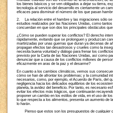
los bienes básicos y se ven obligados a dejar su tierra, e
tecnología al servicio del desarrollo es ciertamente un cam
eficaces para disminuir el número de los que pasan hambr
2. La relación entre el hambre y las migraciones sólo se p
estudios realizados por las Naciones Unidas, como tantos 
concuerdan en que son dos los principales obstáculos que 
¿Cómo se pueden superar los conflictos? El derecho intern
rápidamente, evitando que se prolonguen y produzcan cares
martirizadas por unas guerras que duran ya decenas de añ
propagan efectos tan desastrosos y crueles como la inseg
necesita buena voluntad y diálogo para frenar los conflict
previsto por la Carta de las Naciones Unidas, así como par
denunciar que a causa de los conflictos millones de person
eficazmente en aras de la paz y el desarme?
En cuanto a los cambios climáticos, vemos sus consecuenc
cómo se han de afrontar los problemas; y la comunidad int
necesarios, como, por ejemplo, el Acuerdo de París, del q
negligencia hacia los delicados equilibrios de los ecosiste
planeta, la avidez del beneficio. Por tanto, es necesario e
evitar los efectos más trágicos, que continuarán recayen
proponer un cambio en los estilos de vida, en el uso de lo
lo que respecta a los alimentos, presenta un aumento de 
lo hará».
Pienso que estos son los presupuestos de cualquier disc