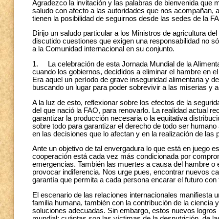
Agradezco la invitación y las palabras de bienvenida que m
saludo con afecto a las autoridades que nos acompañan, 
tienen la posibilidad de seguirnos desde las sedes de la 
Dirijo un saludo particular a los Ministros de agricultura 
discutido cuestiones que exigen una responsabilidad no sól
a la Comunidad internacional en su conjunto.
1. La celebración de esta Jornada Mundial de la Alimenta
cuando los gobiernos, decididos a eliminar el hambre en el
Era aquel un período de grave inseguridad alimentaria y d
buscando un lugar para poder sobrevivir a las miserias y 
A la luz de esto, reflexionar sobre los efectos de la segur
del que nació la FAO, para renovarlo. La realidad actual r
garantizar la producción necesaria o la equitativa distribu
sobre todo para garantizar el derecho de todo ser human
en las decisiones que lo afectan y en la realización de las
Ante un objetivo de tal envergadura lo que está en juego es
cooperación está cada vez más condicionada por compromis
emergencias. También las muertes a causa del hambre o el a
provocar indiferencia. Nos urge pues, encontrar nuevos c
garantía que permita a cada persona encarar el futuro con 
El escenario de las relaciones internacionales manifiesta 
familia humana, también con la contribución de la ciencia 
soluciones adecuadas. Sin embargo, estos nuevos logros no
mundial: cuántas son las víctimas de la desnutrición, de l