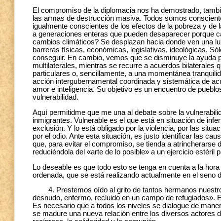
El compromiso de la diplomacia nos ha demostrado, tambié
las armas de destrucción masiva. Todos somos consciente
igualmente conscientes de los efectos de la pobreza y de 
a generaciones enteras que pueden desaparecer porque care
cambios climáticos? Se desplazan hacia donde ven una lu
barreras físicas, económicas, legislativas, ideológicas. S
conseguir. En cambio, vemos que se disminuye la ayuda públi
multilaterales, mientras se recurre a acuerdos bilaterales
particulares o, sencillamente, a una momentánea tranquilid
acción intergubernamental coordinada y sistemática de ac
amor e inteligencia. Su objetivo es un encuentro de pueblo
vulnerabilidad.
Aquí permitidme que me una al debate sobre la vulnerabilid
inmigrantes. Vulnerable es el que está en situación de infe
exclusión. Y lo está obligado por la violencia, por las situac
por el odio. Ante esta situación, es justo identificar las 
que, para evitar el compromiso, se tienda a atrincherarse 
reduciéndola del «arte de lo posible» a un ejercicio estéril p
Lo deseable es que todo esto se tenga en cuenta a la hora
ordenada, que se está realizando actualmente en el seno 
4. Prestemos oído al grito de tantos hermanos nuestros
desnudo, enfermo, recluido en un campo de refugiados». Es
Es necesario que a todos los niveles se dialogue de maner
se madure una nueva relación entre los diversos actores de