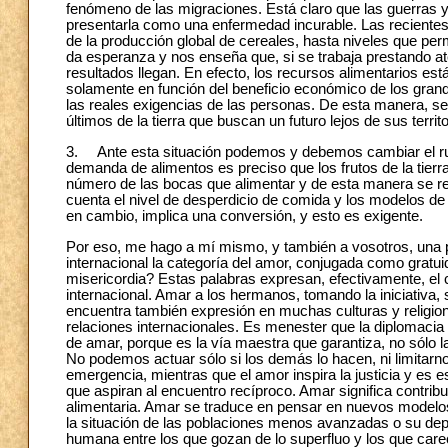
fenómeno de las migraciones. Está claro que las guerras 
presentarla como una enfermedad incurable. Las reciente
de la producción global de cereales, hasta niveles que pe
da esperanza y nos enseña que, si se trabaja prestando at
resultados llegan. En efecto, los recursos alimentarios e
solamente en función del beneficio económico de los gran
las reales exigencias de las personas. De esta manera, se 
últimos de la tierra que buscan un futuro lejos de sus territ
3. Ante esta situación podemos y debemos cambiar el rumb
demanda de alimentos es preciso que los frutos de la tierra
número de las bocas que alimentar y de esta manera se reso
cuenta el nivel de desperdicio de comida y los modelos de
en cambio, implica una conversión, y esto es exigente.
Por eso, me hago a mí mismo, y también a vosotros, una pr
internacional la categoría del amor, conjugada como gratuida
misericordia? Estas palabras expresan, efectivamente, el c
internacional. Amar a los hermanos, tomando la iniciativa, 
encuentra también expresión en muchas culturas y religion
relaciones internacionales. Es menester que la diplomacia 
de amar, porque es la vía maestra que garantiza, no sólo l
No podemos actuar sólo si los demás lo hacen, ni limitarno
emergencia, mientras que el amor inspira la justicia y es es
que aspiran al encuentro recíproco. Amar significa contrib
alimentaria. Amar se traduce en pensar en nuevos modelos
la situación de las poblaciones menos avanzadas o su depen
humana entre los que gozan de lo superfluo y los que care