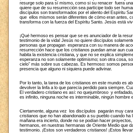
resurge solo para sí mismo, como si su renacer fuera una 
quiere que de su resurrección sea partícipe todo ser humano
discípulos son transformados por el aliento del Espíritu Sa
que ellos mismos serán diferentes de cómo eran antes, c
transforma con la fuerza del Espíritu Santo. Jesús está vivo
¡Qué hermoso es pensar que se es anunciador de la resur
testimonio de la vida! Jesús no quiere discípulos solamen
personas que propagan esperanza con su manera de acoger
resurrección hace que los cristianos puedan amar aun cu
habita la existencia cristiana, y que no se explica simple
esperanza no son solamente optimismo; son otra cosa, so
cielo" más sobre sus cabezas. Es hermoso: somos person
presencia que alguno ni siquiera puede adivinar.
Por lo tanto, la tarea de los cristianos en este mundo es 
devolver la linfa a lo que parecía perdido para siempre. Cu
El verdadero cristiano es así: no quejumbroso y enfadado,
es infinito, ninguna noche es interminable, ningún hombre 
Ciertamente, alguna vez los discípulos pagarán muy ca
cristianos que no han abandonado a su pueblo cuando ha ll
mañana era incierto, donde no se podían hacer proyecto
hermanos, en nuestras hermanas de Oriente Medio que dan
testimonio. ¡Estos son verdaderos cristianos! ¡Estos llevan