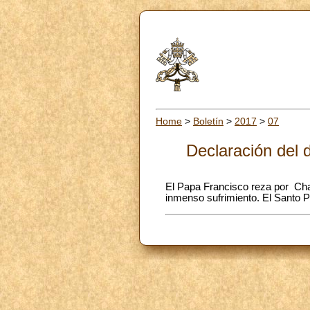
Home
>
Boletín
>
2017
>
07
Declaración del 
El Papa Francisco reza por Cha
inmenso sufrimiento. El Santo P