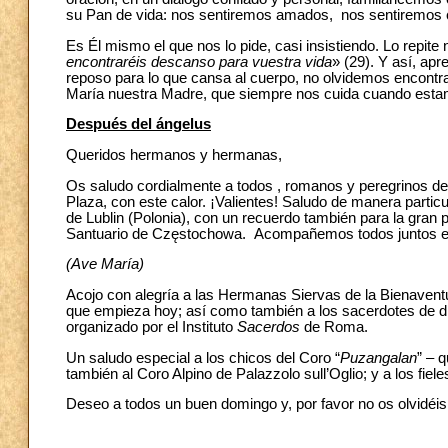
su Pan de vida: nos sentiremos amados, nos sentiremos 
Es Él mismo el que nos lo pide, casi insistiendo. Lo repit
encontraréis descanso para vuestra vida
» (29). Y así, ap
reposo para lo que cansa al cuerpo, no olvidemos encontr
María nuestra Madre, que siempre nos cuida cuando est
Después del ángelus
Queridos hermanos y hermanas,
Os saludo cordialmente a todos , romanos y peregrinos de I
Plaza, con este calor. ¡Valientes! Saludo de manera particu
de Lublin (Polonia), con un recuerdo también para la gran 
Santuario de Częstochowa. Acompañemos todos juntos es
(Ave María)
Acojo con alegría a las Hermanas Siervas de la Bienavent
que empieza hoy; así como también a los sacerdotes de di
organizado por el Instituto
Sacerdos
de Roma.
Un saludo especial a los chicos del Coro “
Puzangalan
” – 
también al Coro Alpino de Palazzolo sull’Oglio; y a los fie
Deseo a todos un buen domingo y, por favor no os olvidéis