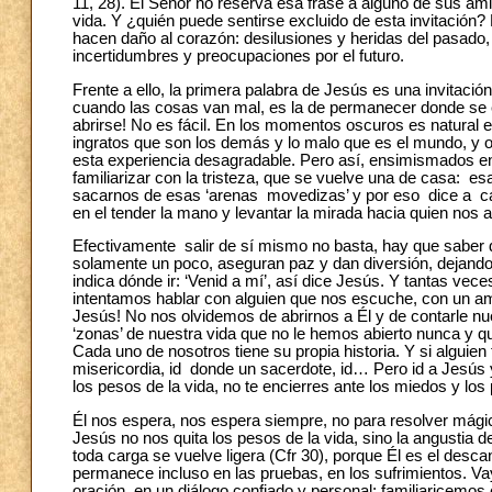
11, 28). El Señor no reserva esa frase a alguno de sus ami
vida. Y ¿quién puede sentirse excluido de esta invitació
hacen daño al corazón: desilusiones y heridas del pasado,
incertidumbres y preocupaciones por el futuro.
Frente a ello, la primera palabra de Jesús es una invitació
cuando las cosas van mal, es la de permanecer donde se est
abrirse! No es fácil. En los momentos oscuros es natural e
ingratos que son los demás y lo malo que es el mundo, 
esta experiencia desagradable. Pero así, ensimismados e
familiarizar con la tristeza, que se vuelve una de casa: es
sacarnos de esas ‘arenas movedizas’ y por eso dice a cada 
en el tender la mano y levantar la mirada hacia quien nos
Efectivamente salir de sí mismo no basta, hay que saber dó
solamente un poco, aseguran paz y dan diversión, dejando l
indica dónde ir: ‘Venid a mí’, así dice Jesús. Y tantas vece
intentamos hablar con alguien que nos escuche, con un am
Jesús! No nos olvidemos de abrirnos a Él y de contarle nu
‘zonas’ de nuestra vida que no le hemos abierto nunca y q
Cada uno de nosotros tiene su propia historia. Y si alguie
misericordia, id donde un sacerdote, id… Pero id a Jesús y
los pesos de la vida, no te encierres ante los miedos y lo
Él nos espera, nos espera siempre, no para resolver mágic
Jesús no nos quita los pesos de la vida, sino la angustia de
toda carga se vuelve ligera (Cfr 30), porque Él es el des
permanece incluso en las pruebas, en los sufrimientos. 
oración, en un diálogo confiado y personal; familiaricem