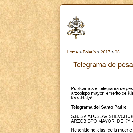
Home
>
Boletín
>
2017
>
06
Telegrama de pésam
Publicamos el telegrama de pésa
arzobispo mayor emerito de Kie
Kyiv-Halyč:
Telegrama del Santo Padre
S.B. SVIATOSLAV SHEVCHU
ARZOBISPO MAYOR DE KYI
He tenido noticias de la muerte