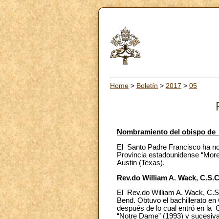
Home
>
Boletín
>
2017
>
05
Nombramiento del obispo de 
El Santo Padre Francisco ha no
Provincia estadounidense “Morea
Austin (Texas).
Rev.do William A. Wack, C.S.C
El Rev.do William A. Wack, C.S.
Bend. Obtuvo el bachillerato en
después de lo cual entró en la 
“Notre Dame” (1993) y sucesiv