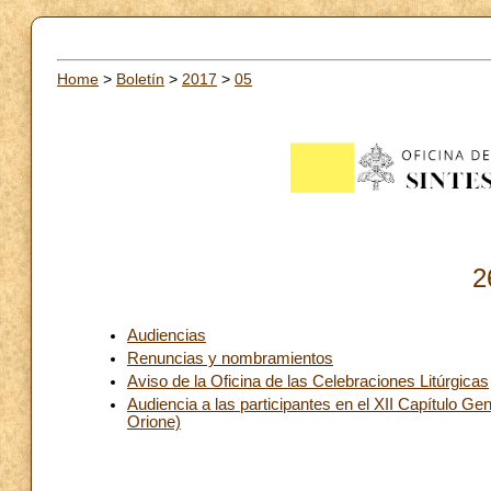
Home
>
Boletín
>
2017
>
05
2
Audiencias
Renuncias y nombramientos
Aviso de la Oficina de las Celebraciones Litúrgicas
Audiencia a las participantes en el XII Capítulo 
Orione)