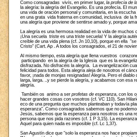
Como consagradas vivís, en primer lugar,
la profecía de l
la alegría: la alegría del Evangelio. Es una profecía. El m
una vida de oración personal y comunitaria, en la escucha
en una grata vida fraterna en comunidad, inclusiva de la fr
una alegría que proviene de sentirse amado y, porque am
La alegría es una hermosa realidad en la vida de muchos 
¡Una secuela triste es una triste secuela! Y la alegría au
creíble de una vida plena (cf. Jn 10,10), porque en ella "se 
Cristo" (Cart. Ap . A todos los consagrados, el 21 de noviem
Al mismo tiempo, esta alegría que llena vuestros corazones 
participando en la alegría de la Iglesia que es la evangeli
disfrazada. No disfracéis la alegría. La evangelización c
felicidad para todos. Esta alegría aleja de nosotros el cánc
favor, ¡nada de monjas resignadas! Alegría. Pero el diabl
larga, larga. ..y se pierde la alegría, y acabamos con esa 
alegría.
También os animo a ser
profetas de esperanza
, con los o
hacer grandes cosas con vosotros (cf. VC 110). San Hilario
eco de una pregunta que muchos planteaban y todavía plant
esperanza". Como consagrados sabemos que no podemos h
Jesús, sabemos que la esperanza para nosotros es una re
persona que nos pida razones (cf. 1 P 3,15). La esperanza
Aquel para quien nada es imposible (cf. Lc 1,37).
San Agustín dice que "solo la esperanza nos hace propiamen