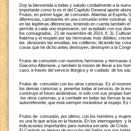
Doy la bienvenida a todas y saludo cordialmente a la nue
importante como lo es el del Capítulo General aporte abunda
Frutos, en primer lugar, de comunión. Abiertas al Espíritu 
diferencias, caminaréis en una comunión entre vosotras qu
en las legítimas diferencias, teniendo en cuenta también 
permitir a cada uno expresarse, ser aceptado con sus don
los consagrados, 21 de noviembre de 2014, II, 3). Cultiva
fraterna y el respeto por las hermanas más débiles; crecie
las divisiones las envidias, los cotilleros; diciendo las co
cosas que he dicho antes destruyen, destruyen a la Congr
Frutos de comunión con nuestros hermanos y hermanas de 
Giacomo Alberione, y también la misión de llevar a los ho
caso, a través del servicio litúrgico y el cuidado de los s
Frutos de comunión con los otros carismas. Es el momento
los demás carismas y ponerlas todas al servicio, de la eva
construye el futuro aislándose, ni sólo con sus propias fuerz
los otros carismas, y a combatir en todas las formas la 
autorreferente, que está siempre mirándose al espejo. Es 
Frutos de comunión, por último, con los hombres y mujeres
es una fe que actúa en la historia. En los interrogantes 
indicaciones importantes para nuestra secuela de Cristo.
El Capítulo es tiempo de escucha del Señor que nos habla