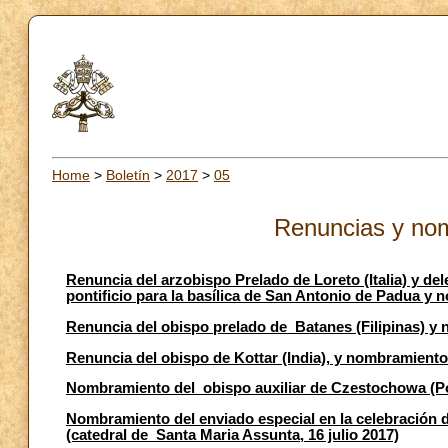
Home
>
Boletín
>
2017
>
05
Renuncias y no
Renuncia del arzobispo Prelado de Loreto (Italia) y de
pontificio para la basílica de San Antonio de Padua y
Renuncia del obispo prelado de Batanes (Filipinas) y
Renuncia del obispo de Kottar (India), y nombramiento
Nombramiento del obispo auxiliar de Czestochowa (P
Nombramiento del enviado especial en la celebración de
(catedral de Santa Maria Assunta, 16 julio 2017)