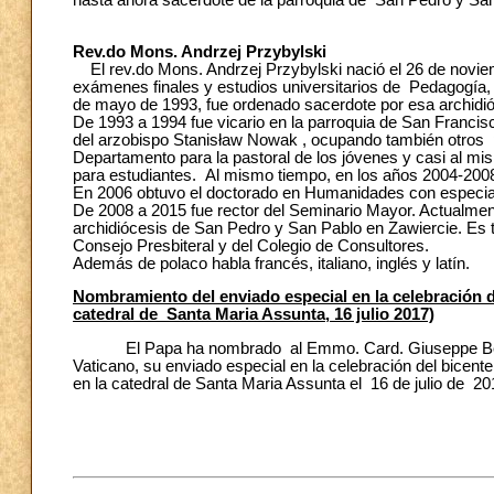
hasta ahora sacerdote de la parroquia de San Pedro y San 
Rev.do Mons. Andrzej Przybylski
El rev.do Mons. Andrzej Przybylski nació el 26 de novie
exámenes finales y estudios universitarios de Pedagogía
de mayo de 1993, fue ordenado sacerdote por esa archidió
De 1993 a 1994 fue vicario en la parroquia de San Franci
del arzobispo Stanisław Nowak , ocupando también otros pu
Departamento para la pastoral de los jóvenes y casi al m
para estudiantes. Al mismo tiempo, en los años 2004-2008 
En 2006 obtuvo el doctorado en Humanidades con especial
De 2008 a 2015 fue rector del Seminario Mayor. Actualmen
archidiócesis de San Pedro y San Pablo en Zawiercie. Es 
Consejo Presbiteral y del Colegio de Consultores.
Además de polaco habla francés, italiano, inglés y latín.
Nombramiento del enviado especial en la celebración del
catedral de Santa Maria Assunta, 16 julio 2017)
El Papa ha nombrado al Emmo. Card. Giuseppe Bertello
Vaticano, su enviado especial en la celebración del bicenten
en la catedral de Santa Maria Assunta el 16 de julio de 20