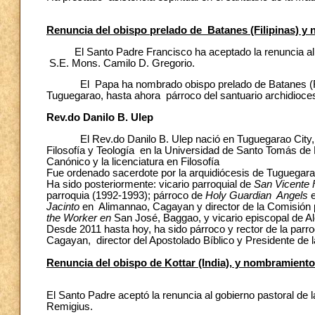
Renuncia del obispo prelado de Batanes (Filipinas) y
El Santo Padre Francisco ha aceptado la renuncia al gobi
S.E. Mons. Camilo D. Gregorio.
El Papa ha nombrado obispo prelado de Batanes (Filipin
Tuguegarao, hasta ahora párroco del santuario archidioce
Rev.do Danilo B. Ulep
El Rev.do Danilo B. Ulep nació en Tuguegarao City, Ca
Filosofía y Teología en la Universidad de Santo Tomás de 
Canónico y la licenciatura en Filosofía
Fue ordenado sacerdote por la arquidiócesis de Tuguegarao
Ha sido posteriormente: vicario parroquial de
San Vicente 
parroquia (1992-1993); párroco de
Holy Guardian Angels
e
Jacinto
en Alimannao, Cagayan y director de la Comisión 
the Worker en
San José, Baggao, y vicario episcopal de Al
Desde 2011 hasta hoy, ha sido párroco y rector de la parro
Cagayan, director del Apostolado Bíblico y Presidente de
Renuncia del obispo de Kottar (India), y nombramiento
El Santo Padre aceptó la renuncia al gobierno pastoral de l
Remigius.