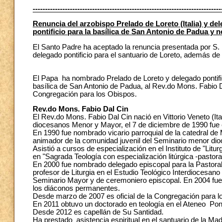
----------------------------------------------------------------------------
Renuncia del arzobispo Prelado de Loreto (Italia) y de
pontificio para la basílica de San Antonio de Padua y
El Santo Padre ha aceptado la renuncia presentada por S. 
delegado pontificio para el santuario de Loreto, además de 
El Papa ha nombrado Prelado de Loreto y delegado pontifici
basílica de San Antonio de Padua, al Rev.do Mons. Fabio Dal 
Congregación para los Obispos.
Rev.do Mons. Fabio Dal Cin
El Rev.do Mons. Fabio Dal Cin nació en Vittorio Veneto (I
diocesanos Menor y Mayor, el 7 de diciembre de 1990 fue o
En 1990 fue nombrado vicario parroquial de la catedral de
animador de la comunidad juvenil del Seminario menor dio
Asistió a cursos de especialización en el Instituto de "Lit
en "Sagrada Teología con especialización litúrgica -pastoral
En 2000 fue nombrado delegado episcopal para la Pastora
profesor de Liturgia en el Estudio Teológico Interdiocesano
Seminario Mayor y de ceremoniero episcopal. En 2004 fue
los diáconos permanentes.
Desde marzo de 2007 es oficial de la Congregación para l
En 2011 obtuvo un doctorado en teología en el Ateneo Po
Desde 2012 es capellán de Su Santidad.
Ha prestado asistencia espiritual en el santuario de la M