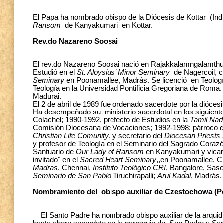
El Papa ha nombrado obispo de la Diócesis de Kottar (Ind
Ransom
de Kanyakumari en Kottar.
Rev.do Nazareno Soosai
El rev.do Nazareno Soosai nació en Rajakkalamngalamthurai
Estudió en el
St. Aloysius’ Minor Seminary
de Nagercoil, c
Seminary
en Poonamallee, Madrás. Se licenció en Teología
Teología en la Universidad Pontificia Gregoriana de Roma.
Madurai.
El 2 de abril de 1989 fue ordenado sacerdote por la diócesi
Ha desempeñado su ministerio sacerdotal en los siguient
Colachel; 1990-1992, prefecto de Estudios en la
Tamil Nad
Comisión Diocesana de Vocaciones; 1992-1998: párroco d
Christian Life Comunity
, y secretario del
Diocesan Priests
y profesor de Teología en el Seminario del Sagrado Coraz
Santuario de
Our Lady of Ransom
en Kanyakumari y vicari
invitado" en el
Sacred Heart Seminary
,,en Poonamallee, Ch
Madras
, Chennai,
Instituto Teológico CRI
, Bangalore, Sas
Seminario de San Pablo
Tiruchirapalli;
Arul Kadal
, Madrás.
Nombramiento del obispo auxiliar de Czestochowa (P
El Santo Padre ha nombrado obispo auxiliar de la arquidi