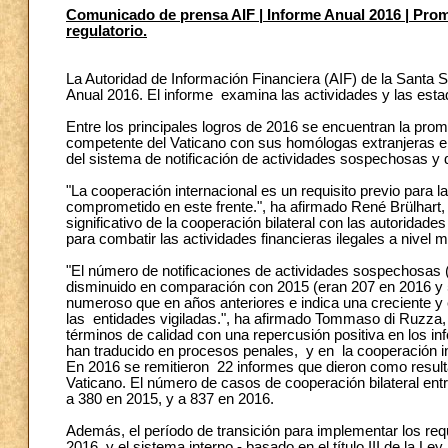
Comunicado de prensa AIF | Informe Anual 2016 | Promo
regulatorio.
La Autoridad de Información Financiera (AIF) de la Santa 
Anual 2016. El informe examina las actividades y las estad
Entre los principales logros de 2016 se encuentran la promo
competente del Vaticano con sus homólogas extranjeras en l
del sistema de notificación de actividades sospechosas y d
"La cooperación internacional es un requisito previo para l
comprometido en este frente.", ha afirmado René Brülhart, 
significativo de la cooperación bilateral con las autoridad
para combatir las actividades financieras ilegales a nivel m
"El número de notificaciones de actividades sospechosas (
disminuido en comparación con 2015 (eran 207 en 2016 y
numeroso que en años anteriores e indica una creciente y e
las entidades vigiladas.", ha afirmado Tommaso di Ruzza, 
términos de calidad con una repercusión positiva en los inf
han traducido en procesos penales, y en la cooperación int
En 2016 se remitieron 22 informes que dieron como resultad
Vaticano. El número de casos de cooperación bilateral ent
a 380 en 2015, y a 837 en 2016.
Además, el período de transición para implementar los req
2016, y el sistema interno - basado en el título III de la L