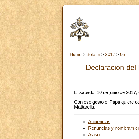
Home
>
Boletín
>
2017
>
05
Declaración del 
El sábado, 10 de junio de 2017, e
Con ese gesto el Papa quiere dev
Mattarella.
Audiencias
Renuncias y nombramie
Aviso