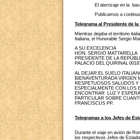
El aterrizaje en la base aére
Publicamos a continuación el 
Telegrama al Presidente de la 
Mientras dejaba el territorio it
Italiana, el Honorable Sergio Mat
A SU EXCELENCIA
HON. SERGIO MATTARELLA
PRESIDENTE DE LA REPÚBLI
PALACIO DEL QUIRINAL 001
AL DEJAR EL SUELO ITALIA
BIENAVENTURADA VIRGEN M
RESPETUOSOS SALUDOS Y 
ESPECIALMENTE CON LOS 
ENCONTRAR LUZ Y ESPERAN
PARTICULAR SOBRE CUANTO
FRANCISCUS PP.
Telegramas a los Jefes de E
Durante el viaje en avión de Ro
los respectivos Jefes de Estado