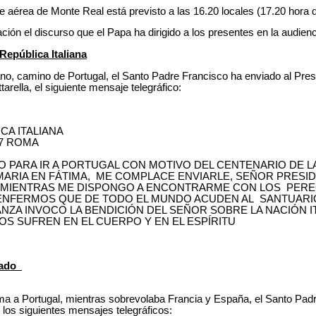
a de Monte Real está previsto a las 16.20 locales (17.20 hora 
discurso que el Papa ha dirigido a los presentes en la audienc
República Italiana
aliano, camino de Portugal, el Santo Padre Francisco ha enviado al Pre
tarella, el siguiente mensaje telegráfico:
CA ITALIANA
87 ROMA
NO PARA IR A PORTUGAL CON MOTIVO DEL CENTENARIO DE L
ARIA EN FÁTIMA, ME COMPLACE ENVIARLE, SEÑOR PRESID
MIENTRAS ME DISPONGO A ENCONTRARME CON LOS PERE
ENFERMOS QUE DE TODO EL MUNDO ACUDEN AL SANTUARI
ZA INVOCO LA BENDICIÓN DEL SEÑOR SOBRE LA NACIÓN IT
S SUFREN EN EL CUERPO Y EN EL ESPÍRITU
stado
ma a Portugal, mientras sobrevolaba Francia y España, el Santo Pad
 los siguientes mensajes telegráficos: